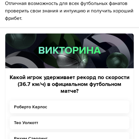
Отличная возможность для всех футбольных фанатов
проверить свои знания и интуицию и получить хороший
фрибет.
ВИКТОРИНА
ВИКТОРИНА
Какой игрок удерживает рекорд по скорости
(36.7 км/ч) в официальном футбольном
матче?
Роберто Карлос
Тео Уолкотт
Рахим Стерлинг