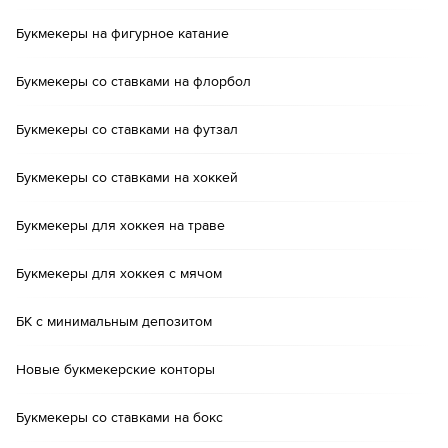
Букмекеры на фигурное катание
Букмекеры со ставками на флорбол
Букмекеры со ставками на футзал
Букмекеры со ставками на хоккей
Букмекеры для хоккея на траве
Букмекеры для хоккея с мячом
БК с минимальным депозитом
Новые букмекерские конторы
Букмекеры со ставками на бокс