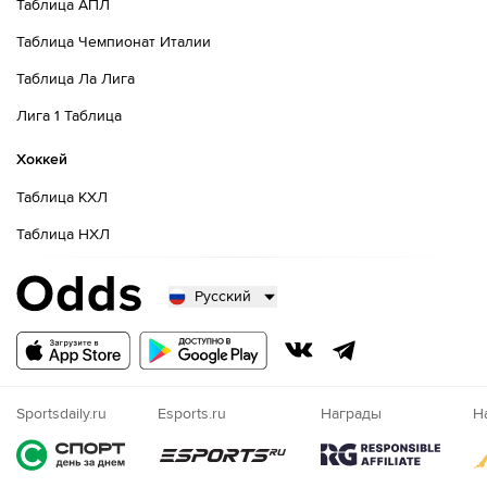
Таблица АПЛ
Таблица Чемпионат Италии
Таблица Ла Лига
Лига 1 Таблица
Хоккей
Таблица КХЛ
Таблица НХЛ
Русский
Русский
Казахский
Nigeria
Sportsdaily.ru
Esports.ru
Награды
Н