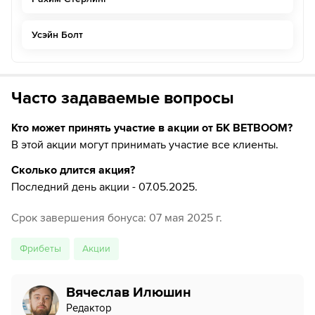
Усэйн Болт
Часто задаваемые вопросы
Кто может принять участие в акции от БК BETBOOM?
В этой акции могут принимать участие все клиенты.
Сколько длится акция?
Последний день акции - 07.05.2025.
Срок завершения бонуса
:
07 мая 2025 г.
Фрибеты
Акции
Вячеслав Илюшин
Редактор