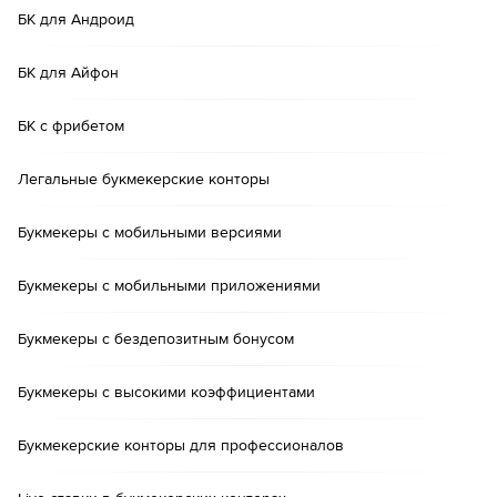
1.30
БК для Андроид
Отыгрыш
Срок отыгрыша
-
-
БК для Айфон
Мин. коэ
1.30
БК с фрибетом
Отыгрыш
-
Легальные букмекерские конторы
Букмекеры с мобильными версиями
Букмекеры с мобильными приложениями
Букмекеры с бездепозитным бонусом
Букмекеры с высокими коэффициентами
Букмекерские конторы для профессионалов