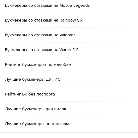
Букмекеры со ставками на Mobile Legends
Букмекеры со ставками на Rainbow Six
Букмекеры со ставками на Valorant
Букмекеры со ставками на Warcraft 3
Рейтинг букмекеров по жалобам
Лучшие букмекеры ЦУПИС
Рейтинг БК без паспорта
Лучшие букмекеры для вилок
Лучшие букмекеры по отзывам