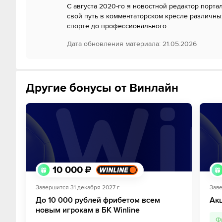
С августа 2020-го я новостной редактор портал
свой путь в комментаторском кресле различны
спорте до профессионального.
Дата обновления материала
:
21.05.2026
Другие бонусы от Винлайн
10 000 ₽
Завершится
31 декабря 2027 г.
Зав
До 10 000 рублей фрибетом всем
Акц
новым игрокам в БК Winline
Ф