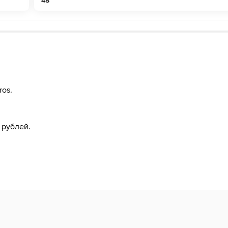
48
ros.
 рублей.