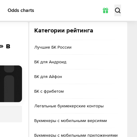
Odds charts
Категории рейтинга
» в
Лучшие БК России
БК для Андроид
БК для Айфон
БК с фрибетом
Легальные букмекерские конторы
Букмекеры с мобильными версиями
Букмекеры с мобильными приложениями