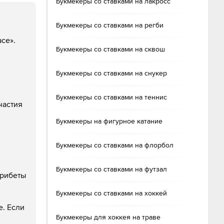
Букмекеры со ставками на лакросс
Букмекеры со ставками на регби
ce».
Букмекеры со ставками на сквош
Букмекеры со ставками на снукер
Букмекеры со ставками на теннис
частия
Букмекеры на фигурное катание
Букмекеры со ставками на флорбол
Букмекеры со ставками на футзал
фрибеты
Букмекеры со ставками на хоккей
е. Если
Букмекеры для хоккея на траве