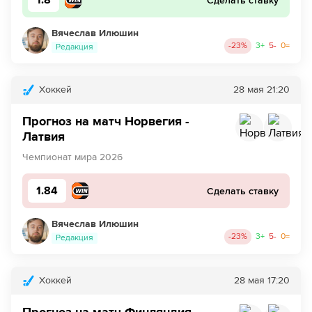
1.8
Сделать ставку
Вячеслав Илюшин
-23
%
3
+
5
-
0
=
Редакция
Хоккей
28 мая
21:20
Прогноз на матч Норвегия -
Латвия
Чемпионат мира 2026
1.84
Сделать ставку
Вячеслав Илюшин
-23
%
3
+
5
-
0
=
Редакция
Хоккей
28 мая
17:20