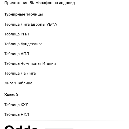
Приложение БК Марафон на андроид
Турнирные таблицы
Таблица Лига Европы УЕФА
Таблица РПЛ
Таблица Бундеслига
Таблица АПЛ
Таблица Чемпионат Италии
Таблица Ла Лига
Лига 1 Таблица
Хоккей
Таблица КХЛ
Таблица НХЛ