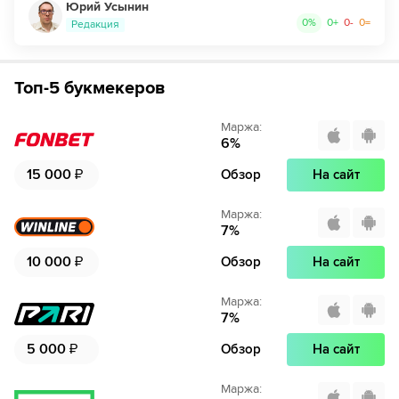
Юрий Усынин
0
%
0
+
0
-
0
=
Редакция
Топ-5 букмекеров
Маржа
:
6
%
15 000
₽
Обзор
На сайт
Маржа
:
7
%
10 000
₽
Обзор
На сайт
Маржа
:
7
%
5 000
₽
Обзор
На сайт
Маржа
: