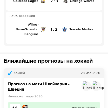
2
:
3
Colorado Eagles
Chicago Wolves
30.05
завершен
Wilkes-
1
:
2
Barre/Scranton
Toronto Marlies
Penguins
Ближайшие прогнозы на хоккей
Хоккей
28 мая
21:20
Прогноз на матч Швейцария -
Швеция
Чемпионат мира 2026