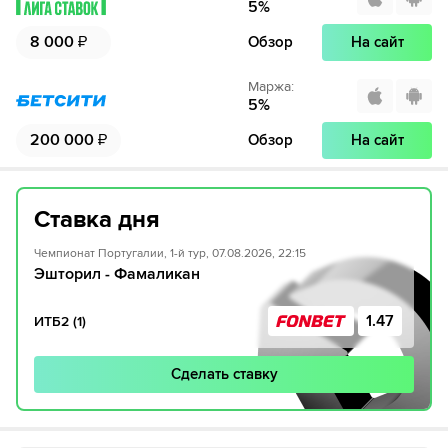
5
%
8 000
₽
Обзор
На сайт
Маржа
:
5
%
200 000
₽
Обзор
На сайт
Ставка дня
Чемпионат Португалии, 1-й тур, 07.08.2026, 22:15
Эшторил - Фамаликан
1.47
ИТБ2 (1)
Сделать ставку