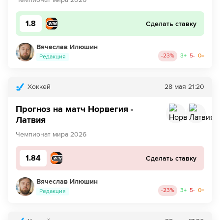
1.8
Сделать ставку
Вячеслав Илюшин
-23
%
3
+
5
-
0
=
Редакция
Хоккей
28 мая
21:20
Прогноз на матч Норвегия -
Латвия
Чемпионат мира 2026
1.84
Сделать ставку
Вячеслав Илюшин
-23
%
3
+
5
-
0
=
Редакция