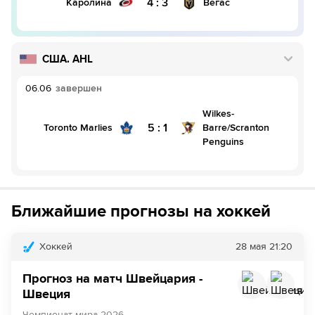
4
:
3
Каролина
Вегас
США
.
AHL
06.06
завершен
Wilkes-
5
:
1
Toronto Marlies
Barre/Scranton
Penguins
Ближайшие прогнозы на хоккей
Хоккей
28 мая
21:20
Прогноз на матч Швейцария -
Швеция
Чемпионат мира 2026