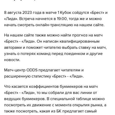
Далее нажмите на
«Создать учетную запись в
МАТЧ ТВ»
Инструкция
:
Нажмите на кнопку
«Оформить подписку»
8 августа 2023 года в матче 1 Кубок сойдутся «Брест» и
Введите вашу электронную почту
Перейдите на сайт ОККО ТВ
Далее нажмите на
«Создать учетную запись в
«Лида». Встреча начнется в 19:00, тогда же и можно
НТВ ПЛЮС»
Выберите тариф за 1₽ и нажмите
«Оформить
начать смотреть онлайн-трансляцию на нашем сайте.
Нажмите на кнопку
«Оформить подписку»
подписку»
Введите вашу электронную почту
На нашем сайте также можно найти прогноз на матч
Далее нажмите на
«Создать учетную запись в
Введите данные карты и с нее спишется 1₽
«Брест» - «Лида». Он написан квалифицированным
ОККО ТВ»
Выберите тариф за 1₽ и нажмите
«Оформить
авторами и поможет читателю выбрать ставку на матч,
подписку»
Введите вашу электронную почту
Наслаждаемся трансляциями любимых
узнать о потерях команд перед поединком и другие
Введите данные карты и с нее спишется 1₽
матчей в HD качестве в течение 7-и дней всего
новости.
Выберите тариф за 1₽ и нажмите
«Оформить
за 1₽
подписку»
Матч-центр ODDS предлагает читателям и
Наслаждаемся трансляциями любимых
Если качество предоставляемых услуг МАТЧ ТВ вас не устроит,
Введите данные карты и с нее спишется 1₽
матчей в HD качестве в течение 7-и дней всего
расширенную статистику «Брест» - «Лида».
можете отвязать карту для последующего списания в течение 7
за 1₽
дней.
Что касается коэффициентов букмекеров на матч
Наслаждаемся трансляциями любимых
Если качество предоставляемых услуг НТВ ПЛЮС вас не устроит,
«Брест» - «Лида», то мы собрали для вас линии от
матчей в HD качестве в течение 7-и дней всего
можете отвязать карту для последующего списания в течение 7
за 1₽
ведущих букмекеров. В специальной таблице можно
дней.
посмотреть их движение с момента открытия рынка, а
Если качество предоставляемых услуг ОККО ТВ вас не устроит,
также посмотреть, какая из БК предлагает самый
можете отвязать карту для последующего списания в течение 7