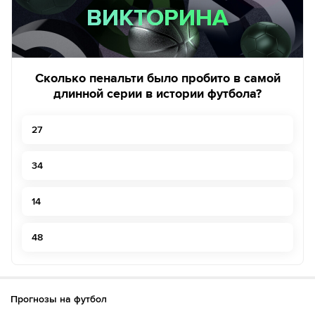
ВИКТОРИНА
ВИКТОРИНА
Сколько пенальти было пробито в самой
длинной серии в истории футбола?
27
34
14
48
Прогнозы на футбол