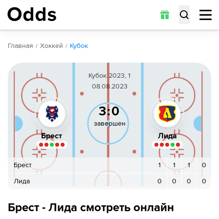
Обзор
Коэффициенты
Статистика
Прогнозы
Главная
Хоккей
Кубок
Кубок 2023, 1
08.08.2023
3:0
завершен
Брест
Лида
Брест
1
1
1
0
Лида
0
0
0
0
Брест - Лида смотреть онлайн