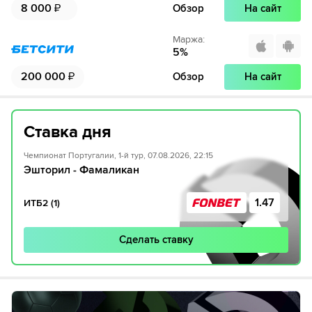
8 000
₽
Обзор
На сайт
Маржа
:
5
%
200 000
₽
Обзор
На сайт
Ставка дня
Чемпионат Португалии, 1-й тур, 07.08.2026, 22:15
Эшторил - Фамаликан
1.47
ИТБ2 (1)
Сделать ставку