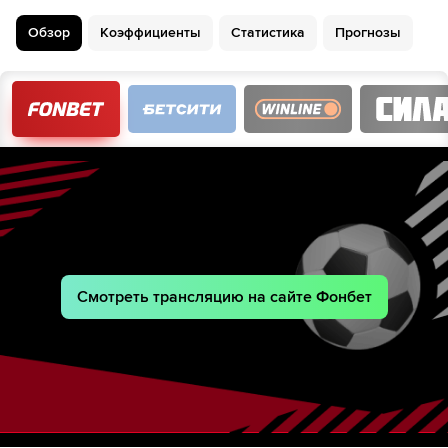
Обзор
Коэффициенты
Статистика
Прогнозы
Смотреть трансляцию на сайте Фонбет