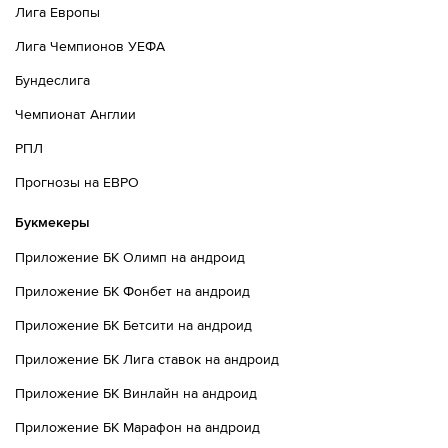
Лига Европы
Лига Чемпионов УЕФА
Бундеслига
Чемпионат Англии
РПЛ
Прогнозы на ЕВРО
Букмекеры
Приложение БК Олимп на андроид
Приложение БК Фонбет на андроид
Приложение БК Бетсити на андроид
Приложение БК Лига ставок на андроид
Приложение БК Винлайн на андроид
Приложение БК Марафон на андроид