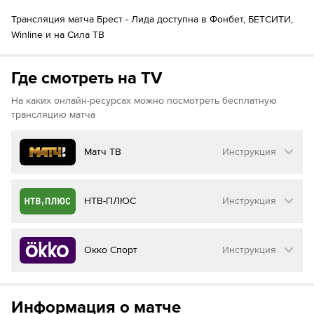
Трансляция матча Брест - Лида доступна в Фонбет, БЕТСИТИ,
Winline и на Сила ТВ
Где смотреть на TV
На каких онлайн-ресурсах можно посмотреть бесплатную
трансляцию матча
Матч ТВ
Инструкция
Как смотреть бесплатно трансляцию матча
НТВ-ПЛЮС
Инструкция
на
Матч ТВ
Инструкция
:
Как смотреть бесплатно трансляцию матча
Окко Спорт
Инструкция
на
НТВ ПЛЮС
Перейдите на сайт МАТЧ ТВ
Инструкция
:
Нажмите на кнопку
«Оформить подписку»
Как смотреть бесплатно трансляцию матча
Информация о матче
на
Окко ТВ
Перейдите на сайт НТВ ПЛЮС