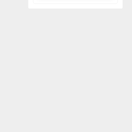
Хоккей
Таблица КХЛ
Таблица НХЛ