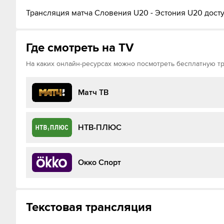
Трансляция матча Словения U20 - Эстония U20 досту
Где смотреть на TV
На каких онлайн-ресурсах можно посмотреть бесплатную т
Матч ТВ
Как смотреть бесплатно трансляцию матча
НТВ-ПЛЮС
Инструкция
:
Как смотреть бесплатно трансляцию матча
Перейдите на сайт МАТЧ ТВ
Окко Спорт
Инструкция
:
Нажмите на кнопку
«Оформить подписку»
Как смотреть бесплатно трансляцию матча
Перейдите на сайт НТВ ПЛЮС
Далее нажмите на
«Создать учетную запись в
Текстовая трансляция
Инструкция
:
Нажмите на кнопку
«Оформить подписку»
Введите вашу электронную почту