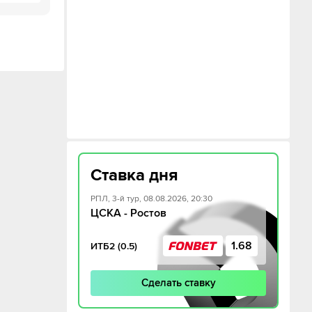
Ставка дня
РПЛ, 3-й тур, 08.08.2026, 20:30
ЦСКА - Ростов
1.68
ИТБ2 (0.5)
Сделать ставку