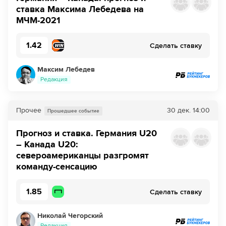
ставка Максима Лебедева на
МЧМ-2021
1.42
Сделать ставку
Максим Лебедев
Редакция
Прочее
30 дек.
14:00
Прошедшее событие
Прогноз и ставка. Германия U20
– Канада U20:
североамериканцы разгромят
команду-сенсацию
1.85
Сделать ставку
Николай Чегорский
Редакция