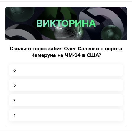
ВИКТОРИНА
ВИКТОРИНА
Сколько голов забил Олег Саленко в ворота
Камеруна на ЧМ-94 в США?
6
5
7
4