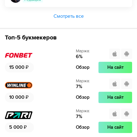
Смотреть все
Топ-5 букмекеров
Маржа
:
6
%
15 000
₽
Обзор
На сайт
Маржа
:
7
%
10 000
₽
Обзор
На сайт
Маржа
:
7
%
5 000
₽
Обзор
На сайт