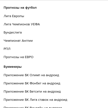
Прогнозы на футбол
Лига Европы
Лига Чемпионов УЕФА
Бундеслига
Чемпионат Англии
РПЛ
Прогнозы на ЕВРО
Букмекеры
Приложение БК Олимп на андроид
Приложение БК Фонбет на андроид
Приложение БК Бетсити на андроид
Приложение БК Лига ставок на андроид
Приложение БК Винлайн на андроид