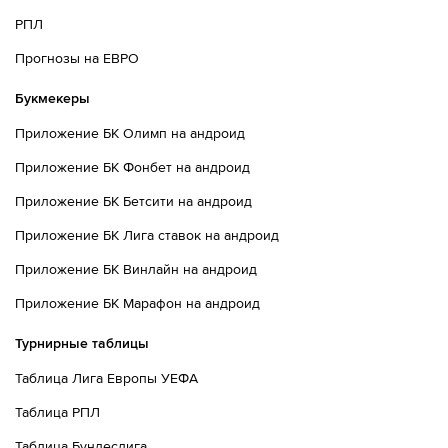
РПЛ
Прогнозы на ЕВРО
Букмекеры
Приложение БК Олимп на андроид
Приложение БК Фонбет на андроид
Приложение БК Бетсити на андроид
Приложение БК Лига ставок на андроид
Приложение БК Винлайн на андроид
Приложение БК Марафон на андроид
Турнирные таблицы
Таблица Лига Европы УЕФА
Таблица РПЛ
Таблица Бундеслига