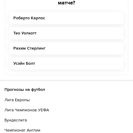
матче?
Роберто Карлос
Тео Уолкотт
Рахим Стерлинг
Усэйн Болт
Прогнозы на футбол
Лига Европы
Лига Чемпионов УЕФА
Бундеслига
Чемпионат Англии