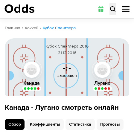
Обзор
Коэффициенты
Статистика
Прогнозы
Главная
Хоккей
Кубок Спенглера
Кубок Спенглера 2016
31.12.2016
-:-
завершен
Канада
Лугано
Канада - Лугано смотреть онлайн
Обзор
Коэффициенты
Статистика
Прогнозы