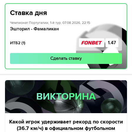
Ставка дня
Чемпионат Португалии, 1-й тур, 07.08.2026, 22:15
Эшторил - Фамаликан
1.47
ИТБ2 (1)
Сделать ставку
ВИКТОРИНА
ВИКТОРИНА
Какой игрок удерживает рекорд по скорости
(36.7 км/ч) в официальном футбольном