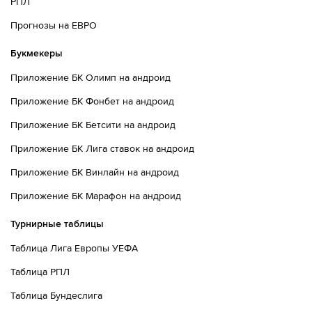
РПЛ
Прогнозы на ЕВРО
Букмекеры
Приложение БК Олимп на андроид
Приложение БК Фонбет на андроид
Приложение БК Бетсити на андроид
Приложение БК Лига ставок на андроид
Приложение БК Винлайн на андроид
Приложение БК Марафон на андроид
Турнирные таблицы
Таблица Лига Европы УЕФА
Таблица РПЛ
Таблица Бундеслига