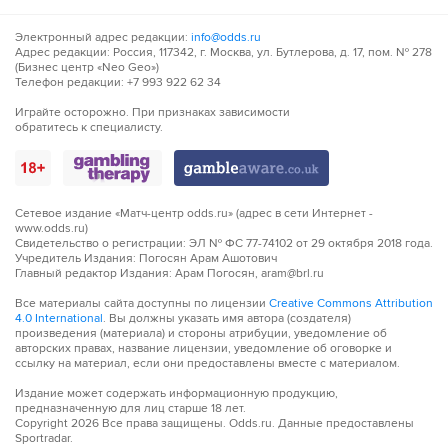
Электронный адрес редакции:
info@odds.ru
Адрес редакции: Россия, 117342, г. Москва, ул. Бутлерова, д. 17, пом. № 278
(Бизнес центр «Neo Geo»)
Телефон редакции: +7 993 922 62 34
Играйте осторожно. При признаках зависимости
обратитесь к специалисту.
Сетевое издание «Матч-центр odds.ru» (адрес в сети Интернет -
www.odds.ru)
Свидетельство о регистрации: ЭЛ № ФС 77-74102 от 29 октября 2018 года.
Учредитель Издания: Погосян Арам Ашотович
Главный редактор Издания: Арам Погосян, aram@brl.ru
Все материалы сайта доступны по лицензии
Creative Commons Attribution
4.0 International
. Вы должны указать имя автора (создателя)
произведения (материала) и стороны атрибуции, уведомление об
авторских правах, название лицензии, уведомление об оговорке и
ссылку на материал, если они предоставлены вместе с материалом.
Издание может содержать информационную продукцию,
предназначенную для лиц старше 18 лет.
Copyright
2026
Все права защищены. Odds.ru. Данные предоставлены
Sportradar.