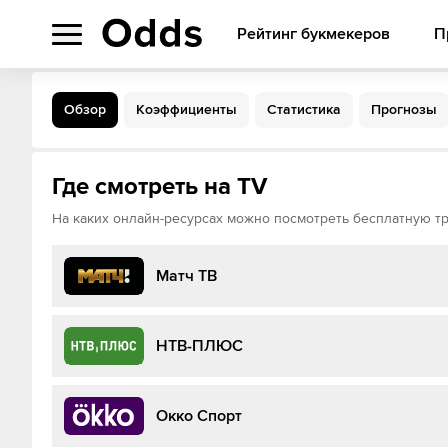
Рейтинг букмекеров
П
Обзор
Коэффициенты
Статистика
Прогнозы
Обзор
Коэффициенты
Статистика
Прогнозы
Где смотреть на TV
На каких онлайн-ресурсах можно посмотреть бесплатную т
Матч ТВ
Как смотреть бесплатно трансляцию матча
НТВ-ПЛЮС
Инструкция
:
Как смотреть бесплатно трансляцию матча
Перейдите на сайт МАТЧ ТВ
Окко Спорт
Инструкция
: