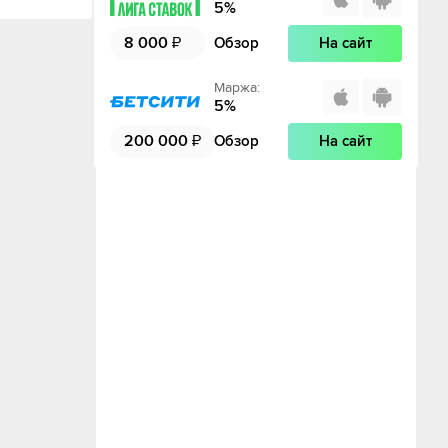
5
%
8 000
₽
Обзор
На сайт
Маржа
:
5
%
200 000
₽
Обзор
На сайт