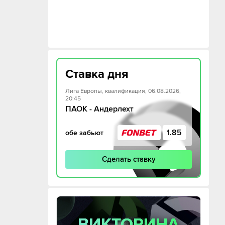
Ставка дня
Лига Европы, квалификация, 06.08.2026,
20:45
ПАОК - Андерлехт
1.85
обе забьют
Сделать ставку
ВИКТОРИНА
ВИКТОРИНА