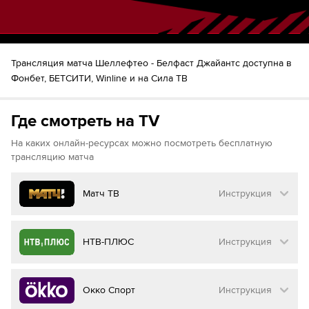
Трансляция матча Шеллефтео - Белфаст Джайантс доступна в
Фонбет, БЕТСИТИ, Winline и на Сила ТВ
Где смотреть на TV
На каких онлайн-ресурсах можно посмотреть бесплатную
трансляцию матча
Матч ТВ
Инструкция
Как смотреть бесплатно трансляцию матча
НТВ-ПЛЮС
Инструкция
на
Матч ТВ
Инструкция
:
Как смотреть бесплатно трансляцию матча
Окко Спорт
Инструкция
на
НТВ ПЛЮС
Перейдите на сайт МАТЧ ТВ