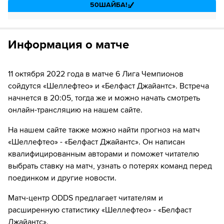
за 1₽
дней.
50
ШАЙБА!
Если качество предоставляемых услуг ОККО ТВ вас не устроит,
50
Игрок "Шеллефтео" Filip Sandberg забивает шайбу!
можете отвязать карту для последующего списания в течение 7
дней.
Информация о матче
11 октября 2022 года в матче 6 Лига Чемпионов
сойдутся «Шеллефтео» и «Белфаст Джайантс». Встреча
начнется в 20:05, тогда же и можно начать смотреть
онлайн-трансляцию на нашем сайте.
На нашем сайте также можно найти прогноз на матч
«Шеллефтео» - «Белфаст Джайантс». Он написан
квалифицированным авторами и поможет читателю
выбрать ставку на матч, узнать о потерях команд перед
поединком и другие новости.
Матч-центр ODDS предлагает читателям и
расширенную статистику «Шеллефтео» - «Белфаст
Джайантс».