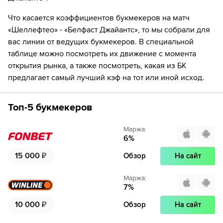
Что касается коэффициентов букмекеров на матч
«Шеллефтео» - «Белфаст Джайантс», то мы собрали для
вас линии от ведущих букмекеров. В специальной
таблице можно посмотреть их движение с момента
открытия рынка, а также посмотреть, какая из БК
предлагает самый лучший кэф на тот или иной исход.
Топ-5 букмекеров
Маржа
:
6
%
15 000
₽
Обзор
На сайт
Маржа
:
7
%
10 000
₽
Обзор
На сайт