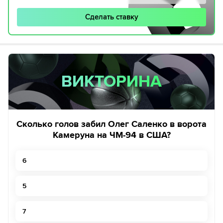
Сделать ставку
ВИКТОРИНА
ВИКТОРИНА
Сколько голов забил Олег Саленко в ворота
Камеруна на ЧМ-94 в США?
6
5
7