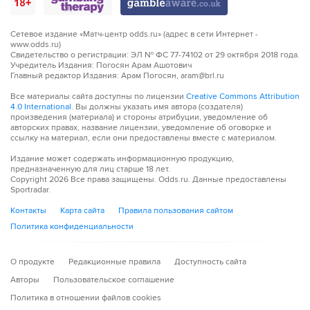
Сетевое издание «Матч-центр odds.ru» (адрес в сети Интернет -
www.odds.ru)
Свидетельство о регистрации: ЭЛ № ФС 77-74102 от 29 октября 2018 года.
Учредитель Издания: Погосян Арам Ашотович
Главный редактор Издания: Арам Погосян, aram@brl.ru
Все материалы сайта доступны по лицензии
Creative Commons Attribution
4.0 International
. Вы должны указать имя автора (создателя)
произведения (материала) и стороны атрибуции, уведомление об
авторских правах, название лицензии, уведомление об оговорке и
ссылку на материал, если они предоставлены вместе с материалом.
Издание может содержать информационную продукцию,
предназначенную для лиц старше 18 лет.
Copyright
2026
Все права защищены. Odds.ru. Данные предоставлены
Sportradar.
Контакты
Карта сайта
Правила пользования сайтом
Политика конфиденциальности
О продукте
Редакционные правила
Доступность сайта
Авторы
Пользовательское соглашение
Политика в отношении файлов cookies