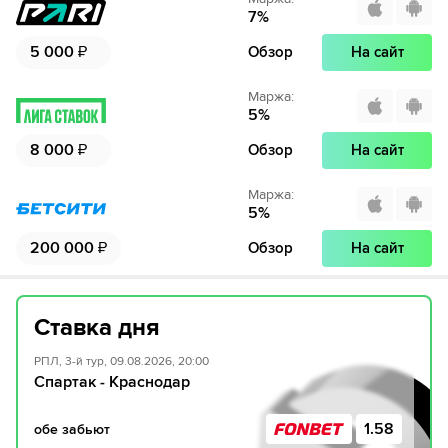
7
%
5 000
₽
Обзор
На сайт
Маржа
:
5
%
8 000
₽
Обзор
На сайт
Маржа
:
5
%
200 000
₽
Обзор
На сайт
Ставка дня
РПЛ, 3-й тур, 09.08.2026, 20:00
Спартак - Краснодар
1.58
обе забьют