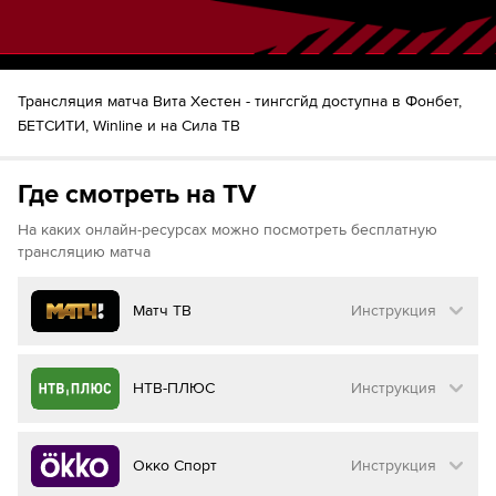
Трансляция матча Вита Хестен - тингcгйд доступна в Фонбет,
БЕТСИТИ, Winline и на Сила ТВ
Где смотреть на TV
На каких онлайн-ресурсах можно посмотреть бесплатную
трансляцию матча
Матч ТВ
Инструкция
Как смотреть бесплатно трансляцию матча
НТВ-ПЛЮС
Инструкция
на
Матч ТВ
Инструкция
:
Как смотреть бесплатно трансляцию матча
Окко Спорт
Инструкция
на
НТВ ПЛЮС
Перейдите на сайт МАТЧ ТВ