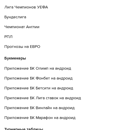
Лига Чемпионов УЕФА
Бундеслига
Чемпионат Англии
РПЛ
Прогнозы на ЕВРО
Букмекеры
Приложение БК Олимп на андроид
Приложение БК Фонбет на андроид
Приложение БК Бетсити на андроид
Приложение БК Лига ставок на андроид
Приложение БК Винлайн на андроид
Приложение БК Марафон на андроид
Турнирные таблицы