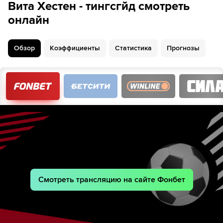
Jens Holmstroem
Вита Хестен - тингcгйд смотреть
Simon Aakerstroem
Шайба!
48
онлайн
Ludvig Claesson
55
Шайба!
Victor Oehman
Erik Ullman
Обзор
Коэффициенты
Статистика
Прогнозы
Смотреть трансляцию на сайте Фонбет