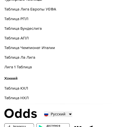
Таблица Лига Европы УЕФА
Таблица РПЛ
Таблица Бундеслига
Таблица АПЛ
Таблица Чемпионат Италии
Таблица Ла Лига
Лига 1 Таблица
Хоккей
Таблица КХЛ
Таблица НХЛ
Русский
Русский