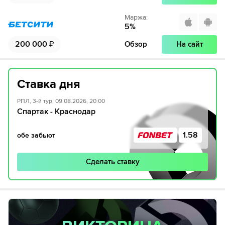
Маржа
:
5
%
200 000
₽
Обзор
На сайт
Ставка дня
РПЛ, 3-й тур, 09.08.2026, 20:00
Спартак - Краснодар
1.58
обе забьют
Сделать ставку