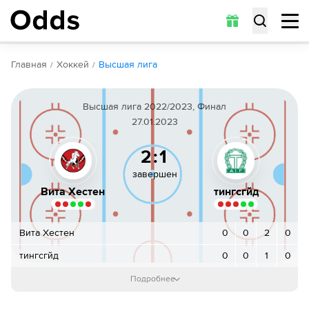
Обзор
Коэффициенты
Статистика
Прогнозы
Главная
Хоккей
Высшая лига
Высшая лига 2022/2023, Финал
27.01.2023
2:1
завершен
Вита Хестен
тингcгйд
Вита Хестен
0
0
2
0
тингcгйд
0
0
1
0
3-й период
:
2
:
1
Подробнее
42
Шайба!
Sebastian Benker