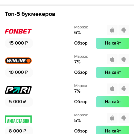
Топ-5 букмекеров
Маржа
:
6
%
15 000
₽
Обзор
На сайт
Маржа
:
7
%
10 000
₽
Обзор
На сайт
Маржа
:
7
%
5 000
₽
Обзор
На сайт
Маржа
:
5
%
8 000
₽
Обзор
На сайт