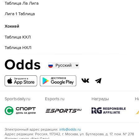
Таблица Ла Лига
Лига 1 Таблица
Хоккей
Таблица КХЛ
Таблица НХЛ
Русский
Русский
Казахский
Nigeria
Sportsdaily.ru
Esports.ru
Награды
Н
Электронный адрес редакции:
info@odds.ru
Адрес редакции: Россия, 117342, г. Москва, ул. Бутлерова, д. 17, пом. № 278
(Бизнес центр «Neo Geo»)