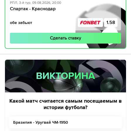
РПЛ, 3-й тур, 09.08.2026, 20:00
Спартак - Краснодар
1.58
обе забьют
Сделать ставку
ВИКТОРИНА
ВИКТОРИНА
Какой матч считается самым посещаемым в
истории футбола?
Бразилия - Уругвай ЧМ-1950