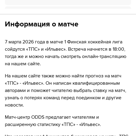
Если качество предоставляемых услуг ОККО ТВ вас не устроит,
39:11
Временное удаление игрока "Ильвес" Arttu Pelli
можете отвязать карту для последующего списания в течение 7
дней.
Информация о матче
48:03
Временное удаление игрока "TПC" Mitja Jokinen
56:57
ШАЙБА!
7 марта 2026 года в матче 1 Финская хоккейная лига
сойдутся «TПC» и «Ильвес». Встреча начнется в 18:00,
56:57
Игрок "Ильвес" Люк Хенман забивает шайбу!
тогда же и можно начать смотреть онлайн-трансляцию
57:57
ШАЙБА!
на нашем сайте.
57:57
Игрок "TПC" Eetu Paekkilae забивает шайбу!
На нашем сайте также можно найти прогноз на матч
«TПC» - «Ильвес». Он написан квалифицированным
59:52
ШАЙБА!
авторами и поможет читателю выбрать ставку на матч,
узнать о потерях команд перед поединком и другие
59:52
Игрок "Ильвес" Карл Клинберг забивает шайбу!
новости.
Матч-центр ODDS предлагает читателям и
расширенную статистику «TПC» - «Ильвес».