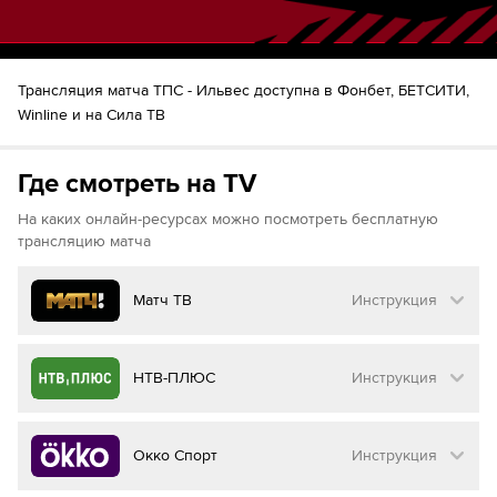
Трансляция матча TПC - Ильвес доступна в Фонбет, БЕТСИТИ,
Winline и на Сила ТВ
Где смотреть на TV
На каких онлайн-ресурсах можно посмотреть бесплатную
трансляцию матча
Матч ТВ
Инструкция
Как смотреть бесплатно трансляцию матча
НТВ-ПЛЮС
Инструкция
на
Матч ТВ
Инструкция
:
Как смотреть бесплатно трансляцию матча
Окко Спорт
Инструкция
на
НТВ ПЛЮС
Перейдите на сайт МАТЧ ТВ