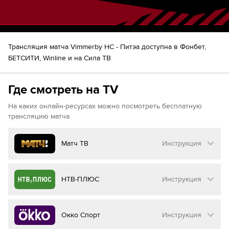
Трансляция матча Vimmerby HC - Питэa доступна в Фонбет,
БЕТСИТИ, Winline и на Сила ТВ
Где смотреть на TV
На каких онлайн-ресурсах можно посмотреть бесплатную
трансляцию матча
Матч ТВ
Инструкция
Как смотреть бесплатно трансляцию матча
НТВ-ПЛЮС
Инструкция
на
Матч ТВ
Инструкция
:
Как смотреть бесплатно трансляцию матча
Окко Спорт
Инструкция
на
НТВ ПЛЮС
Перейдите на сайт МАТЧ ТВ