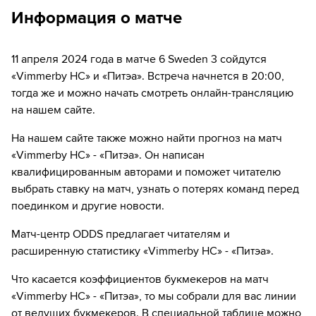
за 1₽
дней.
Информация о матче
Если качество предоставляемых услуг ОККО ТВ вас не устроит,
можете отвязать карту для последующего списания в течение 7
дней.
11 апреля 2024 года в матче 6 Sweden 3 сойдутся
«Vimmerby HC» и «Питэa». Встреча начнется в 20:00,
тогда же и можно начать смотреть онлайн-трансляцию
на нашем сайте.
На нашем сайте также можно найти прогноз на матч
«Vimmerby HC» - «Питэa». Он написан
квалифицированным авторами и поможет читателю
выбрать ставку на матч, узнать о потерях команд перед
поединком и другие новости.
Матч-центр ODDS предлагает читателям и
расширенную статистику «Vimmerby HC» - «Питэa».
Что касается коэффициентов букмекеров на матч
«Vimmerby HC» - «Питэa», то мы собрали для вас линии
от ведущих букмекеров. В специальной таблице можно