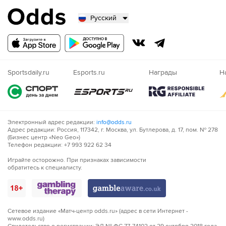
Русский
Русский
Казахский
Nigeria
Sportsdaily.ru
Esports.ru
Награды
Н
Электронный адрес редакции:
info@odds.ru
Адрес редакции: Россия, 117342, г. Москва, ул. Бутлерова, д. 17, пом. № 278
(Бизнес центр «Neo Geo»)
Телефон редакции: +7 993 922 62 34
Играйте осторожно. При признаках зависимости
обратитесь к специалисту.
Сетевое издание «Матч-центр odds.ru» (адрес в сети Интернет -
www.odds.ru)