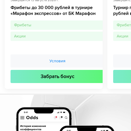
Завершится
13 августа 2026 г.
Завершитс
Фрибеты до 30 000 рублей в турнире
Турнир 
«Марафон экспрессов» от БК Марафон
рублей 
Фрибеты
Фрибе
Акции
Акции
Условия
Забрать бонус