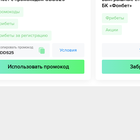
Мероприятии и указанные в пункте 1.3 Правил, клиенты стан
БК «Фонбет»
о они ознакомились с Правилами, принимают их условия, со
ромокоды
Фрибеты
рибеты
ять участие в Мероприятии путем выполнения действий, указ
Акции
рибеты за регистрацию
в рамках Мероприятия не более 1 (одного) Бонуса (Фрибета).
копировать промокод
вляемая Участниками, в целях Мероприятия сверяется с
Условия
DDS25
ми таких матчей в сети Интернет.
Использовать промокод
Заб
ИЯТИЯ И ПОРЯДОК ИХ РАСПРЕДЕЛЕНИ
ено распределение Бонусов (Фрибетов):
 1 000 000 (один миллион) Игровых купонов распределяются
ил, в равных долях. Общее количество Бонусов (Фрибетов) и
 Участнику согласно пункту 2.3.1 Правил, зависят от общег
 Бонуса (Фрибета) Мероприятия согласно пункту 2.3.1 Прави
н. коэф.
ет
 1 000 000 (один миллион) Игровых купонов распределяютс
тыгрыш
Срок отыгрыша
ил, в равных долях. Общее количество Бонусов (Фрибетов) 