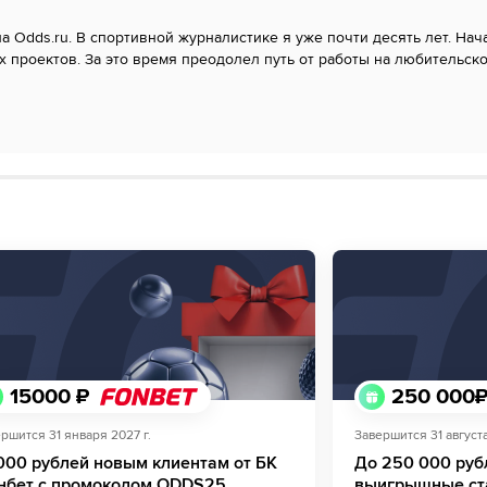
 с Правилами организации деятельности ООО «ФОНКОР» и сл
а Odds.ru. В спортивной журналистике я уже почти десять лет. Нач
х проектов. За это время преодолел путь от работы на любительск
тысячи) Игровых купонов;
1.50;
ела «Футбол» на Сайте без учета событий киберфутбола.
итывается факт совершения Прогноза до окончания срока,
.2025).
орых установлены в целых числах, учитываются в рамках Ме
бованиями Правил.
15000 ₽
250 000
 или использования Участником опции «Отказ от прогноза» в
ти ООО «ФОНКОР» соответствующий Прогноз не учитывается 
ершится
31 января 2027 г.
Завершится
31 август
000 рублей новым клиентам от БК
До 250 000 руб
нбет с промокодом ODDS25
выигрышные ста