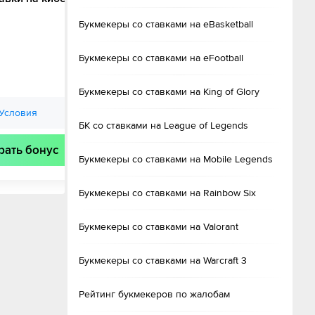
овятся
«Фонбет»
гласны с
Букмекеры со ставками на eBasketball
Фрибеты
Букмекеры со ставками на eFootball
анных в
Акции
Букмекеры со ставками на King of Glory
Условия
Условия
БК со ставками на League of Legends
рать бонус
Забрать бонус
Я
Букмекеры со ставками на Mobile Legends
Букмекеры со ставками на Rainbow Six
 между
Букмекеры со ставками на Valorant
 условный
о
Букмекеры со ставками на Warcraft 3
л.
я между
Рейтинг букмекеров по жалобам
и условный
Мин. коэф.