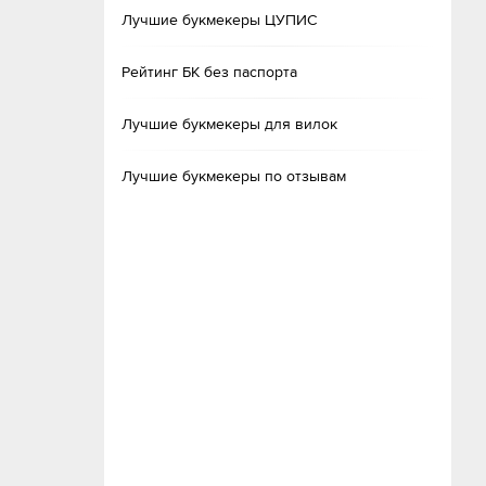
2.0
о
Лучшие букмекеры ЦУПИС
ил.
Отыгрыш
Срок отыг
1х
7 дней
Рейтинг БК без паспорта
я между
Срок отыгрыша
7 дней
и условный
Лучшие букмекеры для вилок
о
ил.
Лучшие букмекеры по отзывам
согласно
м валюты,
рамках
циентом
КОР». В
м суммы
ния