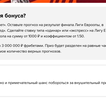
я бонуса?
т». Оставьте прогноз на результат финала Лиги Евроопы, в
д». Сделайте ставку типа «одинар» или «экспресс» на Лигу 
ла на сумму от 1000 ₽ и коэффициентом от 1.50.
 3 000 000 ₽ фрибетами. Приз будет разделен на равные ча
ое количество верных прогнозов.
 но и примечательный шанс побороться за внушительный пр