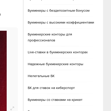
Букмекеры с бездепозитным бонусом
м
Букмекеры с высокими коэффициентами
Букмекерские конторы для
профессионалов
Live-ставки в букмекерских конторах
Надежные букмекерские конторы
Нелегальные БК
БК для ставок на киберспорт
Букмекеры со ставками на крикет