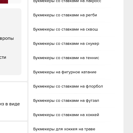
Букмекеры со ставками на лакросс
Букмекеры со ставками на регби
Букмекеры со ставками на сквош
Европы
Букмекеры со ставками на снукер
сти
Букмекеры со ставками на теннис
Букмекеры на фигурное катание
Букмекеры со ставками на флорбол
Букмекеры со ставками на футзал
из в виде
Букмекеры со ставками на хоккей
Букмекеры для хоккея на траве