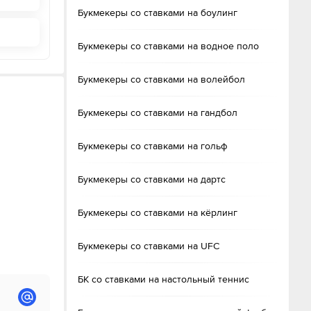
Букмекеры со ставками на боулинг
Букмекеры со ставками на водное поло
е 1.3
Букмекеры со ставками на волейбол
Букмекеры со ставками на гандбол
ми
Букмекеры со ставками на гольф
ом
Букмекеры со ставками на дартс
срока,
Букмекеры со ставками на кёрлинг
Букмекеры со ставками на UFC
казать
БК со ставками на настольный теннис
ку