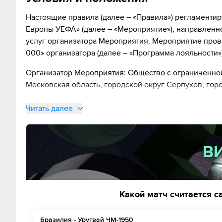
Настоящие правила (далее – «Правила») регламенти
Европы УЕФА» (далее – «Мероприятие»), направленно
услуг организатора Мероприятия. Мероприятие пров
000» организатора (далее – «Программа лояльности»
Организатор Мероприятия: Общество с ограниченной
Московская область, городской округ Серпухов, горо
лицензия на осуществление деятельности по органи
тотализаторах от 10 октября 2014 года № Л027-00108
Читать далее
FONBET»).
Полную информацию об Организаторе Мероприятия, п
В
В
Мероприятия, сроках, месте и порядке их получения мо
также позвонив по телефону 8 (800) 100-72-34.
Действия, совершенные в официальном мобильном пр
Какой матч считается 
«Мобильное приложение»), в целях Правил признают
Любое время, указанное в Правилах, определяется 
Бразилия - Уругвай ЧМ-1950