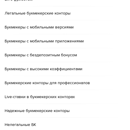
соблюдением следующих требований:
Отыгрыш
-
-
-
размер каждого Прогноза – не менее 500 (пятисот)
Легальные букмекерские конторы
Игровых купонов;
Букмекеры с мобильными версиями
общий коэффициент каждого Прогноза – не менее
2.00;
Букмекеры с мобильными приложениями
тип каждого Прогноза – «Одинар», «Экспресс»;
Букмекеры с бездепозитным бонусом
события в Прогнозе – любые спортивные события на
Сайте.
Букмекеры с высокими коэффициентами
В рамках Мероприятия учитывается факт совершения
Прогноза, а не его расчета, за исключением Прогнозов
Букмекерские конторы для профессионалов
видов «Фора» и «Тотал», значения которых установлены
в целых числах. Такие виды Прогнозов учитываются в
Live-ставки в букмекерских конторах
рамках Мероприятия после расчета Прогноза при
условии, что расчет Прогноза проведен в день
Надежные букмекерские конторы
совершения такого Прогноза, в соответствии с иными
требованиями Правил.
Нелегальные БК