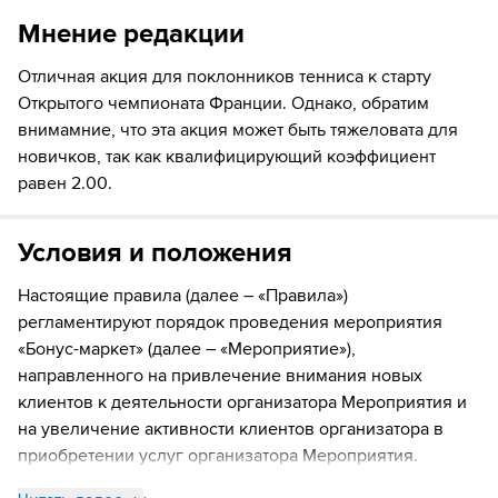
Мнение редакции
Отличная акция для поклонников тенниса к старту
Открытого чемпионата Франции. Однако, обратим
внимамние, что эта акция может быть тяжеловата для
новичков, так как квалифицирующий коэффициент
равен 2.00.
Условия и положения
Настоящие правила (далее – «Правила»)
регламентируют порядок проведения мероприятия
«Бонус-маркет» (далее – «Мероприятие»),
направленного на привлечение внимания новых
клиентов к деятельности организатора Мероприятия и
на увеличение активности клиентов организатора в
приобретении услуг организатора Мероприятия.
Мероприятие проводится в рамках Программы