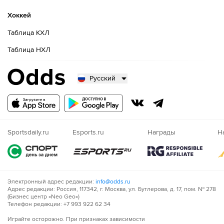
стоимости, указанной в настоящем пункте Правил.
Хоккей
2.5. Призы вручаются в том виде, как они описаны,
Таблица КХЛ
любые характеристики Призов определяются на
усмотрение Организатора и могут не соответствовать
Таблица НХЛ
ожиданиям Участников.
Замена Призов на денежный или иной эквивалент по
Русский
инициативе Участников не осуществляется.
Русский
Организатор вправе по своему усмотрению заменить
Приз иным равнозначным по мнению Организатора
Казахский
призом или бонусом Организатора.
Nigeria
Sportsdaily.ru
Esports.ru
Награды
Н
В случае отказа Участника от получения Приза такой
Приз признается невостребованным, Организатор не
предоставляет Участнику никакой компенсации.
Электронный адрес редакции:
info@odds.ru
2.6. В случае если стоимость Приза или нескольких
Адрес редакции: Россия, 117342, г. Москва, ул. Бутлерова, д. 17, пом. № 278
(Бизнес центр «Neo Geo»)
Призов, указанных в пункте 2.3 Правил и фактически
Телефон редакции: +7 993 922 62 34
полученных от Организатора в течение срока
Играйте осторожно. При признаках зависимости