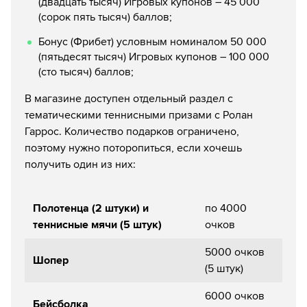
(двадцать тысяч) Игровых купонов – 45 000
(сорок пять тысяч) баллов;
Бонус (Фрибет) условным номиналом 50 000
(пятьдесят тысяч) Игровых купонов – 100 000
(сто тысяч) баллов;
В магазине доступен отдельный раздел с
тематическими теннисными призами с Ролан
Гаррос. Количество подарков ограничено,
поэтому нужно поторопиться, если хочешь
получить один из них:
Полотенца (2 штуки) и
по 4000
теннисные мячи (5 штук)
очков
5000 очков
Шопер
(5 штук)
6000 очков
Бейсболка