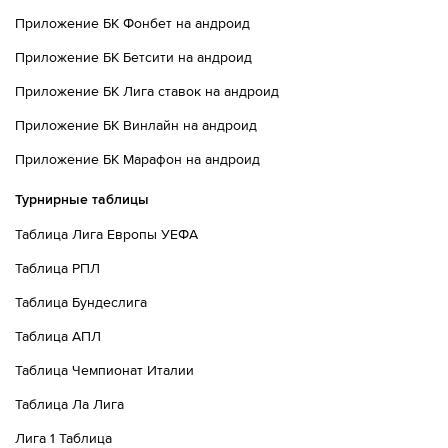
девятисот девяноста девяти рублей 00 копеек).
Приложение БК Фонбет на андроид
2.3.6. 5 (пяти) Призов, каждый из которых представляет
Приложение БК Бетсити на андроид
собой футболку Roland-Garros 2026 общей стоимостью
не более 3999, 00 руб. (Трех тысяч девятисот девяноста
Приложение БК Лига ставок на андроид
девяти рублей 00 копеек).
Приложение БК Винлайн на андроид
2.3.7. 5 (пяти) Призов, каждый из которых представляет
Приложение БК Марафон на андроид
собой шоппер Roland-Garros 2026 общей стоимостью не
Турнирные таблицы
более 1499, 00 руб. (Одной тысячи четырехсот
девяноста девяти рублей 00 копеек).
Таблица Лига Европы УЕФА
2.3.8. 2 (двух) Призов каждый из которых представляет
Таблица РПЛ
собой полотенце Roland-Garros 2026 общей стоимостью
Таблица Бундеслига
не более 3999, 00 руб. (Трех тысяч девятисот девяноста
Таблица АПЛ
девяти рублей 00 копеек).
Таблица Чемпионат Италии
2.4. Итоговая общая стоимость каждого из Призов
определяется по факту его закупки Организатором на
Таблица Ла Лига
усмотрение Организатора и может отличаться от
Лига 1 Таблица