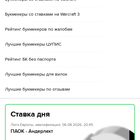
Бонус (Фрибет) в указанный срок, то такой Бонус
(Фрибет) аннулируется без предоставления какой-либо
Букмекеры со ставками на Warcraft 3
компенсации со стороны Организатора.
Рейтинг букмекеров по жалобам
Дополнительного информирования Участников о
начислении Бонусов (Фрибетов) не осуществляется.
Лучшие букмекеры ЦУПИС
2.3. В рамках Мероприятия предусмотрено
Рейтинг БК без паспорта
распределение следующих Призов:
2.3.1. 10 (десяти) Призов, каждый из которых
Лучшие букмекеры для вилок
представляет собой теннисную бейсболку с автографом
профессионального теннисиста (теннисист
Лучшие букмекеры по отзывам
определяется на усмотрение Организатора) общей
стоимостью не более 2000, 00 руб. (Двух тысяч рублей
00 копеек).
Ставка дня
2.3.2. 10 (десяти) Призов, каждый из которых
Лига Европы, квалификация, 06.08.2026, 20:45
представляет собой теннисную ракетку с автографом
ПАОК - Андерлехт
профессионального теннисиста (теннисист