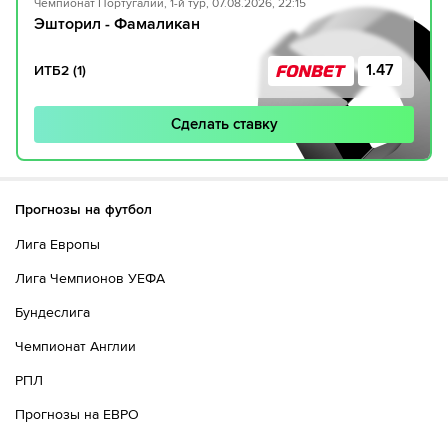
Акции и возможной необходимости предоставления
Чемпионат Португалии, 1-й тур, 07.08.2026, 22:15
Эшторил - Фамаликан
документов и/или дополнительной информации по
причине ее недостоверности. В том числе об адресных
1.47
ИТБ2 (1)
данных Участника и (или) номере его контактного
телефона, адреса электронной почты;
Сделать ставку
– за неполучение Участником уведомления о победе в
Акции и необходимости предоставления документов и/
или дополнительной информации, по причине
Прогнозы на футбол
попадания уведомления Организатора в папку «спам» в
почтовом клиенте Участника;
Лига Европы
– за сбои в работе операторов связи, непосредственно
Лига Чемпионов УЕФА
обслуживающих Участников Акции, за системные сбои
Бундеслига
и другие технические неполадки интернет-провайдера
Участника Акции;
Чемпионат Англии
РПЛ
– в случае возникновения форс-мажорных
обстоятельств, определяемых законодательством
Прогнозы на ЕВРО
Российской Федерации.