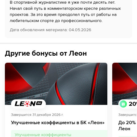
В спортивной журналистике я уже почти десять лет.
Начал свой путь в комментаторском кресле различных
– минимальная сумма пари – 1 000 ₽;
проектов. За это время преодолел путь от работы на
любительском спорте до профессионального.
– минимальный коэффициент исхода хотя бы одного из
событий в составе одиночного или экспресс-пари –
Дата обновления материала
:
04.05.2026
1.60;
– учитываются только выигрышные пари;
Другие бонусы от Леон
– в пари, заключенных на один и тот же исход одного
спортивного события, учитывается только первое
рассчитанное пари Участника, вне зависимости от того,
оказалось оно выигрышным или нет.
2.3. Не являются квалифицирующими для данной
Акции:
20
– пари с использованием ранее полученного Фрибета;
Завершится
31 декабря 2026 г.
Завершитс
Улучшенные коэффициенты в БК «Леон»
До 20% 
– пари из раздела «Ставки 24/7»;
Леон
Улучшенные коэффициенты