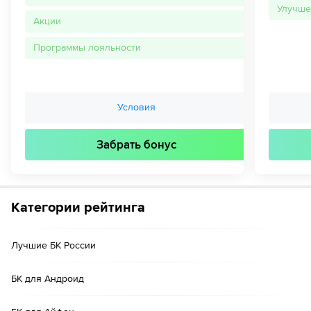
– отмененные пари;
Улучше
Акции
– пари, проданные с использованием опции «Выкуп
пари»;
Программы лояльности
– пари, рассчитанные с коэффициентом 0.5 (актуально
для Азиатский тотал и Азиатская фора);
Условия
– пари, рассчитанные с коэффициентом 1.0 (актуально
для Тотал, Фора и других пари, в которых по Правилам
Забрать бонус
предусмотрен возврат с коэффициентом 1.0);
– пари, пересчитанные с коэффициентом 1.0.
Категории рейтинга
2.4. Если первое пари перестало быть
квалифицирующим согласно п. 2.3., то последующие
пари на этот же исход события учитываться не будут.
Лучшие БК России
Мин. коэ
2.5. Участник будет исключен из Акции при заключении
Мин. коэф.
1.20
БК для Андроид
нет
им пари на разные исходы одного спортивного события
Отыгрыш
с целью перекрытия всех возможных вариантов и
Отыгрыш
Срок отыгрыша
нет