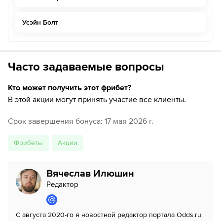
или пари на одинаковые исходы в рамках одинаковых
спортивных событий, такие Участники будут исключены
Усэйн Болт
из Акции.
Раздел 2. Квалифицирующие
действия:
Часто задаваемые вопросы
2.1. Участник должен подтвердить свое участие
Кто может получить этот фрибет?
нажатием кнопки «Принять участие» на странице данной
В этой акции могут принять участие все клиенты.
Акции;
Срок завершения бонуса
:
17 мая 2026 г.
2.2. Участник должен заключить квалифицирующие
пари, удовлетворяющие следующим требованиям:
Фрибеты
Акции
– пари типа одинар или экспресс из двух и более лайв-
или прематч-событий;
Вячеслав Илюшин
Редактор
– пари заключены на любые спортивные события из
всех разделов, начало которых запланировано с 00:00
С августа 2020-го я новостной редактор портала Odds.ru.
МСК 04.05.2026 по 23:59 МСК 17.05.2026;