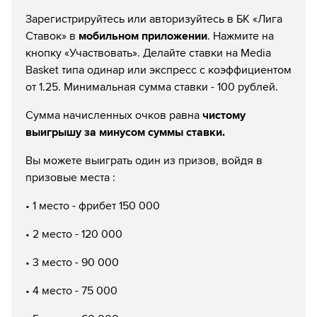
Зарегистрируйтесь или авторизуйтесь в БК «Лига
Ставок» в
мобильном приложении
. Нажмите на
кнопку «Участвовать». Делайте ставки на Media
Basket типа одинар или экспресс с коэффициентом
от 1.25. Минимальная сумма ставки - 100 рублей.
Сумма начисленных очков равна
чистому
выигрышу за минусом суммы ставки.
Вы можете выиграть один из призов, войдя в
призовые места :
• 1 место - фрибет 150 000
• 2 место - 120 000
• 3 место - 90 000
• 4 место - 75 000