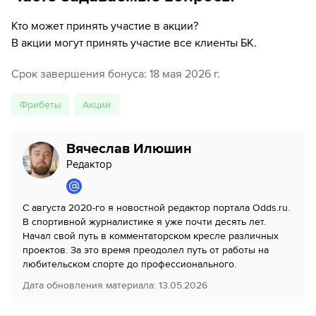
Кто может принять участие в акции?
В акции могут принять участие все клиенты БК.
Срок завершения бонуса
:
18 мая 2026 г.
Фрибеты
Акции
Вячеслав Илюшин
Редактор
С августа 2020-го я новостной редактор портала Odds.ru.
В спортивной журналистике я уже почти десять лет.
Начал свой путь в комментаторском кресле различных
проектов. За это время преодолел путь от работы на
любительском спорте до профессионального.
Дата обновления материала
:
13.05.2026