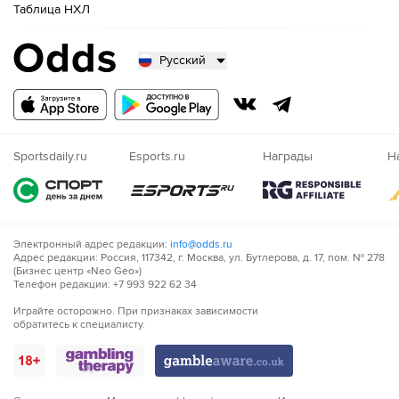
Таблица НХЛ
Русский
Русский
Казахский
Nigeria
Sportsdaily.ru
Esports.ru
Награды
Н
Электронный адрес редакции:
info@odds.ru
Адрес редакции: Россия, 117342, г. Москва, ул. Бутлерова, д. 17, пом. № 278
(Бизнес центр «Neo Geo»)
Телефон редакции: +7 993 922 62 34
Играйте осторожно. При признаках зависимости
обратитесь к специалисту.