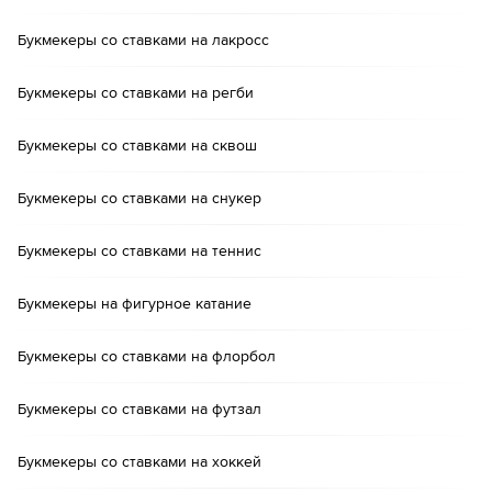
Букмекеры со ставками на лакросс
Букмекеры со ставками на регби
Букмекеры со ставками на сквош
Букмекеры со ставками на снукер
Букмекеры со ставками на теннис
Букмекеры на фигурное катание
Букмекеры со ставками на флорбол
Букмекеры со ставками на футзал
Букмекеры со ставками на хоккей