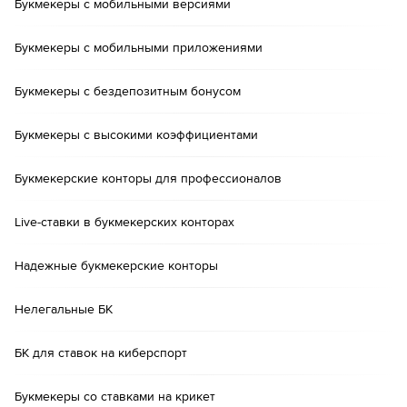
Букмекеры с мобильными версиями
Букмекеры с мобильными приложениями
Букмекеры с бездепозитным бонусом
Букмекеры с высокими коэффициентами
Букмекерские конторы для профессионалов
Live-ставки в букмекерских конторах
Надежные букмекерские конторы
Нелегальные БК
БК для ставок на киберспорт
Букмекеры со ставками на крикет