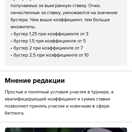
получаемых за выигранную ставку. Очки,
начисленные за ставку, умножаются на значение
бустера. Чем выше коэффициент, тем больше
множитель:
• бустер 1,25 при коэффициенте от 3
• бустер 1,5 при коэффициенте от 5
• бустер 2 при коэффициенте от 7
• бустер 2,5 при коэффициенте от 10
Мнение редакции
Простые и понятные условия участия в турнире, а
квалифицирующий коэффициент и сумма ставки
позволяют принять участие и новичкам в сфере
беттинга.