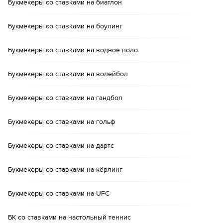
Букмекеры со ставками на биатлон
Букмекеры со ставками на боулинг
Букмекеры со ставками на водное поло
Букмекеры со ставками на волейбол
Букмекеры со ставками на гандбол
Букмекеры со ставками на гольф
Букмекеры со ставками на дартс
Букмекеры со ставками на кёрлинг
Букмекеры со ставками на UFC
БК со ставками на настольный теннис