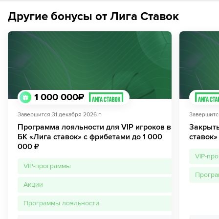
Другие бонусы от Лига Ставок
1 000 000₽
Завершится
31 декабря 2026 г.
Завершитс
Программа лояльности для VIP игроков в
Закрыты
БК «Лига ставок» с фрибетами до 1 000
ставок»
000 ₽
VIP-пр
VIP-программы
Програ
Акции
Программы лояльности