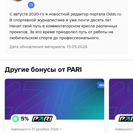
изменениях на интернет-сайте Организатора
https://www.pari.ru/pages/14_05_gonka_vs
С августа 2020-го я новостной редактор портала Odds.ru.
2.3. Сроки, указанные в настоящих Условиях:
В спортивной журналистике я уже почти десять лет.
Начал свой путь в комментаторском кресле различных
2.3.1. и определенные календарными датами, истекают в
проектов. За это время преодолел путь от работы на
любительском спорте до профессионального.
23:59 минут по московскому времени последнего дня
каждого из сроков.
Дата обновления материала
:
15.05.2026
2.3.2. и определенные количеством календарных дней,
рассчитываются как: 1 (один) календарный день равен
Другие бонусы от PARI
24 (двадцати четырем) астрономическим часам.
3. УЧАСТНИКИ АКЦИИ
3.1. Участником Акции может являться физическое
лицо, достигшее возраста 18 (восемнадцати) лет и
являющееся гражданином РФ, не лишенное в
установленном законодательством порядке
5%
дееспособности, не ограниченное в дееспособности,
Завершится
31 декабря 2026 г.
Завершитс
не отбывающее наказание в исправительных