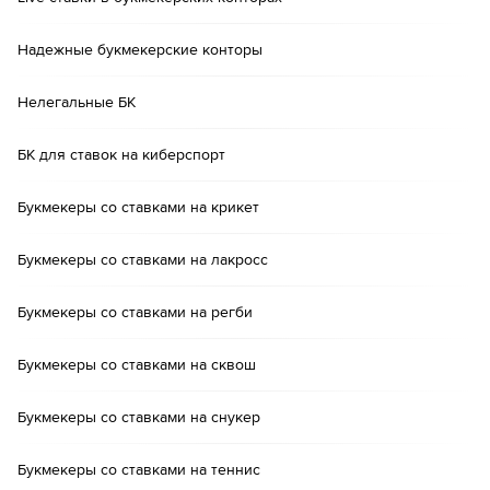
4.3. В период проведения настоящей Акции,
Организатор формирует таблицу с рейтингом
Надежные букмекерские конторы
Участников. Таблица с рейтингом участников
отображается в слайдере на главной странице
Нелегальные БК
Организатора акции.
БК для ставок на киберспорт
4.4. Позиция Участника Акции в рейтинге Участников
определяется количеством набранных баллов.
Букмекеры со ставками на крикет
4.4.1. В случае одинакового количества баллов в
Букмекеры со ставками на лакросс
таблице рейтинга у нескольких Участников Акции,
более высокую позицию в таблице рейтинга будет
Букмекеры со ставками на регби
занимать тот Участник, который достиг своего
количества баллов раньше.
Букмекеры со ставками на сквош
4.4.2. В акции принимают участие пари, рассчитанные в
период действия акции.
Букмекеры со ставками на снукер
4.5. После активации Акции в период проведения
Букмекеры со ставками на теннис
Акции Участник Акции будет получать баллы за каждое