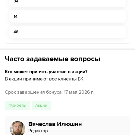
выигрыша (без суммы Фрибета). «Фрибет» - не является
34
интерактивной ставкой, средством платежа, каким-либо
видом валюты, электронных денежных средств и не
14
может расцениваться в качестве таковых.
48
1.7. «Акционное пари» - пари типа «Ординар» с
коэффициентом не менее 1.30 на сумму не менее 100
рублей заключенные на футбольные матчи или пари
типа «Экспресс» с совокупным коэффициентом не
Часто задаваемые вопросы
менее 1.30 на сумму не менее 100 рублей, при этом
каждое пари в купоне должно быть заключено на
Кто может принять участие в акции?
футбольные матчи.
В акции принимают все клиенты БК.
2. СРОКИ ПРОВЕДЕНИЯ АКЦИИ
Срок завершения бонуса
:
17 мая 2026 г.
2.1. Сроки проведения Акции - с 15:00 14 мая 2026 по
Фрибеты
Акции
23:59 (GMT +3) 17 мая 2026 года.
2.2. Изменение сроков проведения Акции возможно по
Вячеслав Илюшин
усмотрению Организатора с информированием о таких
Редактор