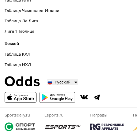
Таблица АПЛ
4.14. Организатор оставляет за собой право отказать
Таблица Чемпионат Италии
потенциальному Участнику Акции в участии в Акции, а
Таблица Ла Лига
также аннулировать Фрибет и отказать Участнику Акции
в его предоставлении без объяснения причин в
Лига 1 Таблица
случае, если в отношении Участника Акции возникнут
Хоккей
подозрения в нарушении «принципа честной игры» или
применении стратегий, которые, по мнению
Таблица КХЛ
Организатора, направлены на получение
Таблица НХЛ
несправедливого преимущества Участника Акции
перед Организатором либо другими Участниками
Русский
Акции. В спорных ситуациях решение уполномоченных
представителей Организатора является
Русский
окончательным. Участник Акции вправе оспорить такое
решение в соответствии с Правилами азартных игр
Казахский
Организатора.
Nigeria
Sportsdaily.ru
Esports.ru
Награды
Н
4.15. В настоящей Акции можно принять участие только
один раз.