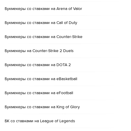
каждому;
Букмекеры со ставками на Arena of Valor
с 151-го по 200-е места – фрибет номиналом 3000 ₽
каждому;
Букмекеры со ставками на Call of Duty
с 201-го по 250-е места – фрибет номиналом 2500 ₽
каждому;
Букмекеры со ставками на Counter-Strike
с 251-го по 300-е места – фрибет номиналом 2000 ₽
Букмекеры на Counter-Strike 2 Duels
каждому;
с 301-го по 400-е места – фрибет номиналом 1500 ₽
Букмекеры со ставками на DOTA 2
каждому;
Букмекеры со ставками на eBasketball
с 401-го по 500-е места – фрибет номиналом 1000 ₽
каждому;
Букмекеры со ставками на eFootball
с 501-го по 600-е места – фрибет номиналом 800 ₽
каждому;
Букмекеры со ставками на King of Glory
с 601-го по 700-е места – фрибет номиналом 700 ₽
каждому;
БК со ставками на League of Legends
с 701-го по 800-е места – фрибет номиналом 600 ₽