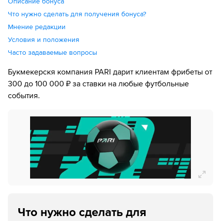
Описание бонуса
Что нужно сделать для получения бонуса?
Мнение редакции
Условия и положения
Часто задаваемые вопросы
Букмекерскя компания PARI дарит клиентам фрибеты от
300 до 100 000 ₽ за ставки на любые футбольные
события.
Что нужно сделать для