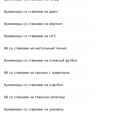
с 11-го по 15-е места – фрибет номиналом 9000 ₽
каждому;
Букмекеры со ставками на дартс
с 16-го по 20-е места – фрибет номиналом 8000 ₽
Букмекеры со ставками на кёрлинг
каждому;
с 21-го по 25-е места – фрибет номиналом 7000 ₽
Букмекеры со ставками на UFC
каждому;
БК со ставками на настольный теннис
с 26-го по 35-е места – фрибет номиналом 6000 ₽
каждому;
Букмекеры со ставками на пляжный футбол
с 36-го по 50-е места – фрибет номиналом 5000 ₽
каждому;
БК со ставками на прыжки с трамплина
с 51-го по 70-е места – фрибет номиналом 4500 ₽
Букмекеры со ставками на софтбол
каждому;
с 71-го по 100-е места – фрибет номиналом 4000 ₽
БК со ставками на тяжелую атлетику
каждому;
с 101-го по 150-е места – фрибет номиналом 3500 ₽
Букмекеры со ставками на шахматы