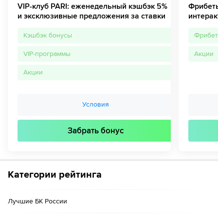
VIP-клуб PARI: еженедельный кэшбэк 5%
Фрибеты
учреждениях.
и эксклюзивные предложения за ставки
интерак
3.2. Для участия в Акции всем потенциальным
Кэшбэк бонусы
Фрибе
Участникам необходимо зайти на страницу Акции на
интернет-сайте Организатора – https://www.pari.ru/, либо
VIP-программы
Акции
в официальные приложения Организатора для
Акции
мобильных устройств для операционных систем iOS и
Android, пройти процедуру регистрации и
идентификации на официальном сайте Организатора.
Условия
3.3. Участники, которые не предоставили документы,
необходимые для прохождения процедуры
Забрать бонус
регистрации и идентификации, к участию в Акции не
допускаются.
3.4. К участию в Акции не допускаются сотрудники
Категории рейтинга
Организатора, представители и члены семей
сотрудников и представителей Организатора,
Лучшие БК России
сотрудники организаций и индивидуальных