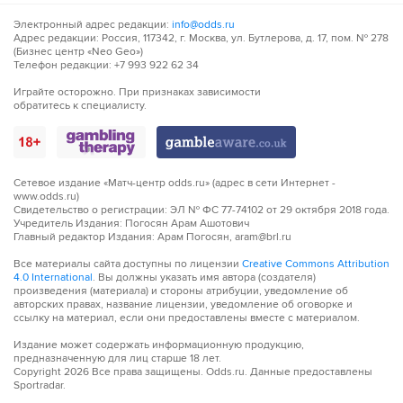
5. ПРАВА И ОБЯЗАННОСТИ ОРГАНИЗАТОРА И
Электронный адрес редакции:
info@odds.ru
Адрес редакции: Россия, 117342, г. Москва, ул. Бутлерова, д. 17, пом. № 278
УЧАСТНИКОВ АКЦИИ
(Бизнес центр «Neo Geo»)
Телефон редакции: +7 993 922 62 34
5.1. Организатор обязан обеспечить Условия
Играйте осторожно. При признаках зависимости
проведения Акции.
обратитесь к специалисту.
5.2. Организатор имеет право изменять и дополнять
настоящие Условия Акции по собственному
усмотрению с публикацией этих изменений на
Сетевое издание «Матч-центр odds.ru» (адрес в сети Интернет -
www.odds.ru)
интернет-странице
Свидетельство о регистрации: ЭЛ № ФС 77-74102 от 29 октября 2018 года.
https://www.pari.ru/pages/14_05_gonka_vs
Учредитель Издания: Погосян Арам Ашотович
Главный редактор Издания: Арам Погосян, aram@brl.ru
5.3. Участник имеет право на получение информации об
Все материалы сайта доступны по лицензии
Creative Commons Attribution
4.0 International
. Вы должны указать имя автора (создателя)
Акции в объеме и порядке, указанном в настоящих
произведения (материала) и стороны атрибуции, уведомление об
Условиях.
авторских правах, название лицензии, уведомление об оговорке и
ссылку на материал, если они предоставлены вместе с материалом.
5.4. Участник обязан до участия в Акции внимательно
Издание может содержать информационную продукцию,
ознакомиться с текстом настоящих Условий.
предназначенную для лиц старше 18 лет.
Copyright
2026
Все права защищены. Odds.ru. Данные предоставлены
Sportradar.
5.5. Участник обязан соблюдать Условия настоящей