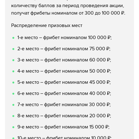
количеству баллов за период проведения акции,
получат фрибеты номиналом от 300 до 100 000 ₽.
Распределение призовых мест
1-е место – фрибет номиналом 100 000 ₽;
2-е место – фрибет номиналом 75 000 ₽;
3-е место – фрибет номиналом 60 000 ₽;
4-е место – фрибет номиналом 50 000 ₽;
5-е место – фрибет номиналом 45 000 ₽;
6-е место – фрибет номиналом 40 000 ₽;
7-е место – фрибет номиналом 30 000 ₽;
8-е место – фрибет номиналом 20 000 ₽;
9-е место – фрибет номиналом 15 000 ₽;
10-е место – фрибет номиналом 10 000 ₽;