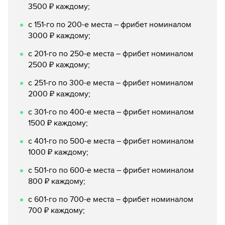
3500 ₽ каждому;
с 151-го по 200-е места – фрибет номиналом
3000 ₽ каждому;
с 201-го по 250-е места – фрибет номиналом
2500 ₽ каждому;
с 251-го по 300-е места – фрибет номиналом
2000 ₽ каждому;
с 301-го по 400-е места – фрибет номиналом
1500 ₽ каждому;
с 401-го по 500-е места – фрибет номиналом
1000 ₽ каждому;
с 501-го по 600-е места – фрибет номиналом
800 ₽ каждому;
с 601-го по 700-е места – фрибет номиналом
700 ₽ каждому;