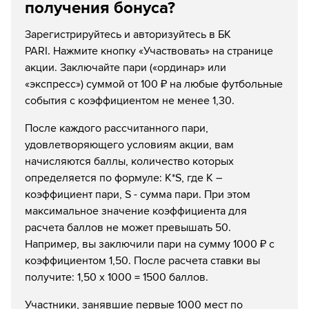
получения бонуса?
Зарегистрируйтесь и авторизуйтесь в БК
PARI. Нажмите кнопку «Участвовать» на странице
акции. Заключайте пари («ординар» или
«экспресс») суммой от 100 ₽ на любые футбольные
события с коэффициентом не менее 1,30.
После каждого рассчитанного пари,
удовлетворяющего условиям акции, вам
начисляются баллы, количество которых
определяется по формуле: К*S, где К –
коэффициент пари, S - сумма пари. При этом
максимальное значение коэффициента для
расчета баллов не может превышать 50.
Например, вы заключили пари на сумму 1000 ₽ с
коэффициентом 1,50. После расчета ставки вы
получите: 1,50 x 1000 = 1500 баллов.
Участники, занявшие первые 1000 мест по