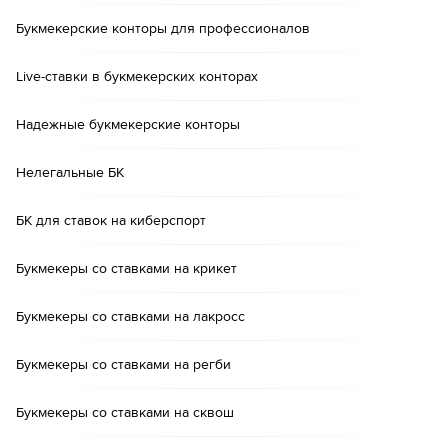
Букмекерские конторы для профессионалов
Live-ставки в букмекерских конторах
Надежные букмекерские конторы
Нелегальные БК
БК для ставок на киберспорт
Букмекеры со ставками на крикет
Букмекеры со ставками на лакросс
Букмекеры со ставками на регби
Букмекеры со ставками на сквош