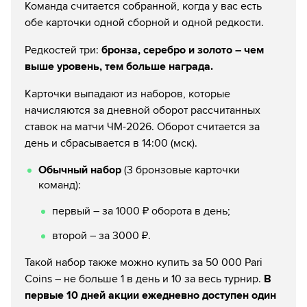
Команда считается собранной, когда у вас есть
обе карточки одной сборной и одной редкости.
Редкостей три:
бронза, серебро и золото – чем
выше уровень, тем больше награда.
Карточки выпадают из наборов, которые
начисляются за дневной оборот рассчитанных
ставок на матчи ЧМ-2026. Оборот считается за
день и сбрасывается в 14:00 (мск).
Обычный набор
(3 бронзовые карточки
команд):
первый – за 1000 ₽ оборота в день;
второй – за 3000 ₽.
Такой набор также можно купить за 50 000 Pari
Coins – не больше 1 в день и 10 за весь турнир.
В
первые 10 дней акции ежедневно доступен один