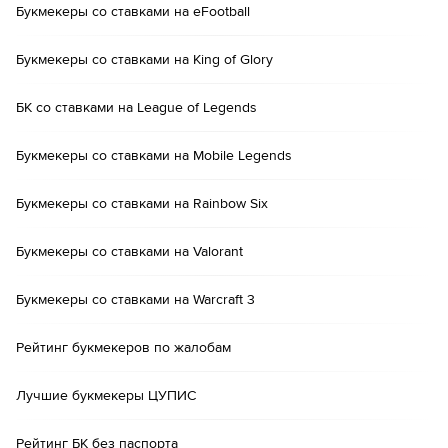
Букмекеры со ставками на eFootball
в Акции с обнулением всех результатов.
5.12. Прохождение верификации (повторной
Букмекеры со ставками на King of Glory
верификации) является обязательным для Участника
условием участия (продолжения участия) в Акции.
БК со ставками на League of Legends
Непредставление Участником данных и документов,
запрошенных Организатором, является основанием
Букмекеры со ставками на Mobile Legends
для одностороннего отказа Участнику в участии в
Акции с обнулением всех результатов Акции.
Букмекеры со ставками на Rainbow Six
5.13. Несовершеннолетние лица не допускаются к
Букмекеры со ставками на Valorant
участию в Акции. Лица, неверно указавшие данные о
дате рождения, ФИО, номере телефона будут
Букмекеры со ставками на Warcraft 3
заблокированы с полным обнулением результатов.
Рейтинг букмекеров по жалобам
5.14. Акция является программой, направленной на
увеличение активности клиентов в приобретении услуг
Лучшие букмекеры ЦУПИС
Организатора, и предусматривает начисление Бонусов,
характеризующих активность клиента в приобретении
Рейтинг БК без паспорта
услуг Организатора, по основаниям, установленным в