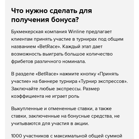
Что нужно сделать для
получения бонуса?
Букмекерская компания Winline предлагает
клиентам принять участие в турнирах под общим
названием «BetRace». Каждый этап дает
возможность выиграть большое количество
фрибетов различного номинала.
В разделе «BetRace» нажмите кнопку «Принять
участие» на баннере турнира «Турнир экспрессов».
Заключайте любые экспрессы. Размер
коэффициента не играет роль
Выкупленные и отмененные ставки, а также
ставки, заключенные на бонусные средства, не
учитываются для участия в акции.
1000 участников с максимальной общей суммой