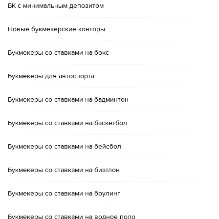
БК с минимальным депозитом
5.2. К пари применяются условия и положения,
Новые букмекерские конторы
установленные Правилами приема ставок и выплаты
выигрышей, Правилами азартных игр, утвержденными
Букмекеры со ставками на бокс
Обществом.
5.3. Организатор имеет право отказать любому лицу в
Букмекеры для автоспорта
участии в Акции при обнаружении признаков
мошенничества или злоупотребления настоящим
Букмекеры со ставками на бадминтон
промо предложением, а также аннулировать
предоставленный Фрибет. Фрибет может быть
Букмекеры со ставками на баскетбол
аннулирован по инициативе Организатора без
объяснения причины.
Букмекеры со ставками на бейсбол
5.4. По всем вопросам, касающимся Акции, Участники
Букмекеры со ставками на биатлон
могут обращаться по контактам, указанным в разделе
«Контакты» на Сайте.
Букмекеры со ставками на боулинг
5.5. Участие в Акции лиц, не достигших возраста 18
Букмекеры со ставками на водное поло
лет, не допускается.