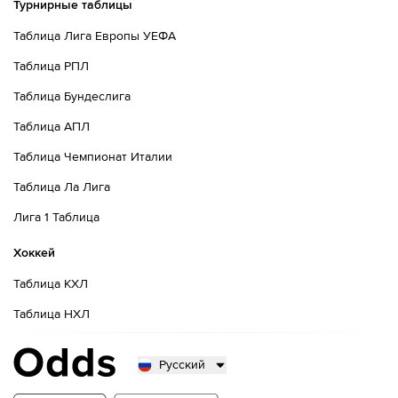
Турнирные таблицы
направлять уведомления (в т.ч. push, pop-up),
Таблица Лига Европы УЕФА
оповещения, sms-сообщения информационного
характера;
Таблица РПЛ
требовать от Участника прохождения им
Таблица Бундеслига
верификации (повторной верификации);
Таблица АПЛ
осуществить блокировку Участника в Акции при
Таблица Чемпионат Италии
выявлении несоблюдения настоящих Правил;
Таблица Ла Лига
аннулировать начисленные Участнику Бонусы.
Лига 1 Таблица
6.4. Организатор не несет ответственности:
Хоккей
за переносы сроков и ошибки при реализации
Таблица КХЛ
Акции;
Таблица НХЛ
за неисполнение (несвоевременное исполнение)
Участниками своих обязанностей, предусмотренных
настоящими Правилами;
Русский
за не ознакомление Участников с Правилами Акции