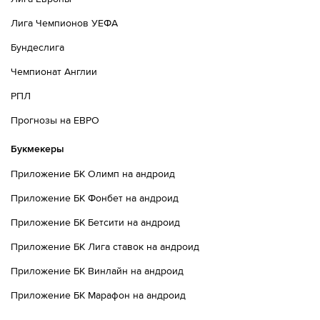
реализации Акции;
Лига Чемпионов УЕФА
отказаться от участия в Акции.
Бундеслига
6.2. Участник обязан:
Чемпионат Англии
соблюдать все условия настоящих Правил;
РПЛ
проходить верификацию (повторную верификацию).
Прогнозы на ЕВРО
6.3. Организатор имеет право:
Букмекеры
предоставить Фрибет либо отказаться от их
Приложение БК Олимп на андроид
предоставления по собственному усмотрению;
Приложение БК Фонбет на андроид
требовать от Участника соблюдения настоящих
Приложение БК Бетсити на андроид
Правил;
Приложение БК Лига ставок на андроид
отказать любому лицу в участии в Акции, в т.ч. в
случае нарушения Правил;
Приложение БК Винлайн на андроид
Приложение БК Марафон на андроид
вносить изменения в Правила в ходе реализации
Акции;