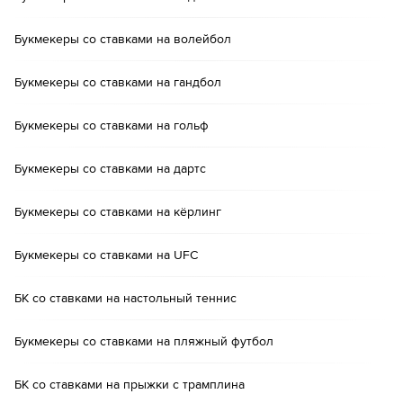
5.6. Настоящие Правила могут быть изменены и/или
Букмекеры со ставками на волейбол
дополнены как в период реализации Акции, так и в
любое другое время. Надлежащим уведомлением
Букмекеры со ставками на гандбол
Участников о наличии дополнений (изменений) в
настоящих Правилах является размещение об этом
Букмекеры со ставками на гольф
информации на Сайте и/или мобильном приложении.
Букмекеры со ставками на дартс
5.7. Не могут принимать участие в Акции сотрудники
Организатора и (или) аффилированных компаний либо
Букмекеры со ставками на кёрлинг
компаний, иным образом имеющих отношение к
организации, подготовке и реализации Акции, а также
Букмекеры со ставками на UFC
члены их семей, близкие родственники.
БК со ставками на настольный теннис
5.8. В случае обнаружения факта нарушения
Участником настоящих Правил, он исключается из
Букмекеры со ставками на пляжный футбол
участия в Акции с аннулированием его результатов.
5.9. В спорных ситуациях решение уполномоченных
БК со ставками на прыжки с трамплина
лиц Организатора является окончательным.