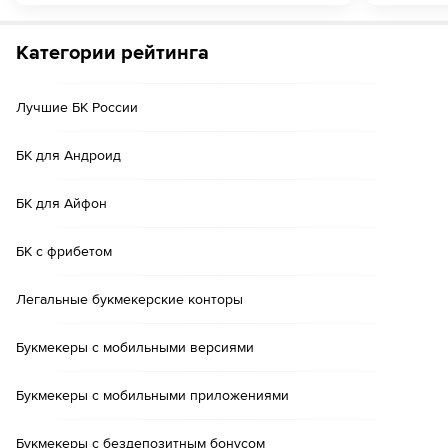
интерактивные ставки и давший согласие на участие в
Акции. Организатор вправе предусмотреть
Категории рейтинга
дополнительные требования к Участнику Акции,
которые размещаются в соответствующем разделе
Лучшие БК России
BetRace на сайте Организатора и в мобильном
приложении.
Мин. коэ
БК для Андроид
1.10
Забрать бонус
3.2. Принимая участие в Акции, Участник выражает
свое согласие с настоящими Правилами, Политикой в
Отыгрыш
БК для Айфон
Нет
отношении обработки персональных данных,
Мин. коэф.
-
Правилами приема ставок и выплаты выигрышей,
БК с фрибетом
Правилами азартных игр. Участник дает согласие на
Отыгрыш
Срок отыгрыша
верификацию (повторную верификацию).
-
-
Легальные букмекерские конторы
3.3. Акция прекращает действие для Участника в связи
Букмекеры с мобильными версиями
с окончанием срока действия Акции, блокировкой или
аннулированием результатов Участника.
Букмекеры с мобильными приложениями
4. Условия Акции
Букмекеры с бездепозитным бонусом