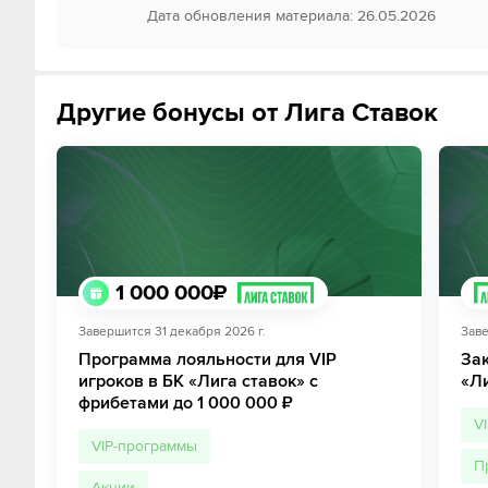
4.5. Один Участник Акции может получить не более 
Дата обновления материала
:
26.05.2026
5. Механика Акции
5.1. Для участия в Акции клиентам, зарегистрирован
Другие бонусы от Лига Ставок
Ставок», необходимо ввести промокод CHANCERG.
5.2. Для участия в Акции необходимо заключить в пр
коэффициентом от 1,8 на события чемпионата «Рол
Микст).
5.3. От каждого Участника в Акции участвует тольк
1 000 000₽
условиям Акции, указанным в п. 5.2..
Завершится
31 декабря 2026 г.
Зав
5.4. Если пари рассчитывается как проигрыш, Участ
Программа лояльности для VIP
За
игроков в БК «Лига ставок» с
«Ли
5.5. Начисление фрибета осуществляется в течение 
фрибетами до 1 000 000 ₽
5.6. Один Участник Акции может получить не более 
V
VIP-программы
П
6. Пари, участвующие в Акции (квалификационные 
Акции