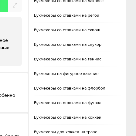
Букмекеры со ставками на лакросс
Букмекеры со ставками на регби
Букмекеры со ставками на сквош
ное
Букмекеры со ставками на снукер
рвые
Букмекеры со ставками на теннис
Букмекеры на фигурное катание
Букмекеры со ставками на флорбол
собенно
Букмекеры со ставками на футзал
Букмекеры со ставками на хоккей
Букмекеры для хоккея на траве
ия Акции