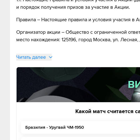
и порядок получения призов за участие в Акции.
Правила – Настоящие правила и условия участия в А
Организатор акции – Общество с ограниченной отве
место нахождения: 125196, город Москва, ул. Лесная, д. 
Фрибет — предоставляемый организатором Акции бон
Читать далее
заключения пари с организатором Акции. В случае е
получаемой в результате пари («выигрыш»), вычитает
1.2. Если иное не предусмотрено настоящими Прави
В
В
подлежат толкованию в соответствии с действующи
2. Участники Акции
Какой матч считается 
2.1. Участниками Акции являются клиенты БК «Лига Ст
мобильном приложении БК «Лига Ставок», прошедш
Бразилия - Уругвай ЧМ-1950
2.2. Количество участников Акции не ограничено.