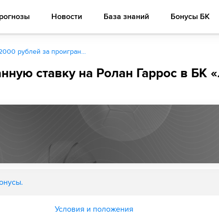
рогнозы
Новости
База знаний
Бонусы БК
2000 рублей за проигран…
нную ставку на Ролан Гаррос в БК 
онусы.
Условия и положения