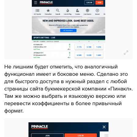
Не лишним будет отметить, что аналогичный
функционал имеет и боковое меню. Сделано это
для быстрого доступа в нужный раздел с любой
страницы сайта букмекерской компании «Пинакл».
Там же можно выбрать и языковую версию или
перевести коэффициенты в более привычный
формат.