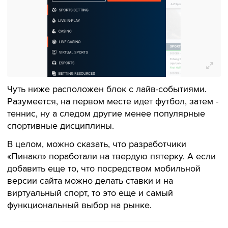
Чуть ниже расположен блок с лайв-событиями.
Разумеется, на первом месте идет футбол, затем -
теннис, ну а следом другие менее популярные
спортивные дисциплины.
В целом, можно сказать, что разработчики
«Пинакл» поработали на твердую пятерку. А если
добавить еще то, что посредством мобильной
версии сайта можно делать ставки и на
виртуальный спорт, то это еще и самый
функциональный выбор на рынке.