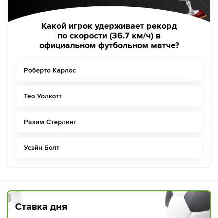
Какой игрок удерживает рекорд
по скорости (36.7 км/ч) в
официальном футбольном матче?
Роберто Карлос
Тео Уолкотт
Рахим Стерлинг
Усэйн Болт
Ставка дня