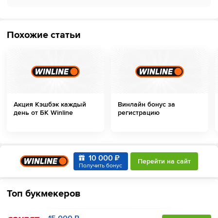
Похожие статьи
Акция Кэшбэк каждый
Винлайн бонус за
день от БК Winline
регистрацию
10 000 ₽
Перейти на сайт
Получить бонус
Топ букмекеров