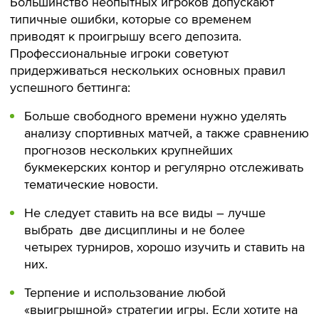
Большинство неопытных игроков допускают
типичные ошибки, которые со временем
приводят к проигрышу всего депозита.
Профессиональные игроки советуют
придерживаться нескольких основных правил
успешного беттинга:
Больше свободного времени нужно уделять
анализу спортивных матчей, а также сравнению
прогнозов нескольких крупнейших
букмекерских контор и регулярно отслеживать
тематические новости.
Не следует ставить на все виды – лучше
выбрать две дисциплины и не более
четырех турниров, хорошо изучить и ставить на
них.
Терпение и использование любой
«выигрышной» стратегии игры. Если хотите на