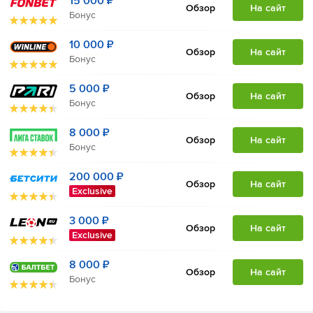
15 000 ₽
Обзор
На сайт
Бонус
10 000 ₽
Обзор
На сайт
Бонус
5 000 ₽
Обзор
На сайт
Бонус
8 000 ₽
Обзор
На сайт
Бонус
200 000 ₽
Обзор
На сайт
Exclusive
3 000 ₽
Обзор
На сайт
Exclusive
8 000 ₽
Обзор
На сайт
Бонус