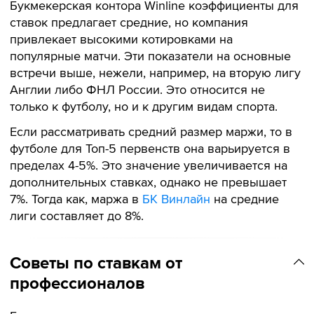
Букмекерская контора Winline коэффициенты для
ставок предлагает средние, но компания
привлекает высокими котировками на
популярные матчи. Эти показатели на основные
встречи выше, нежели, например, на вторую лигу
Англии либо ФНЛ России. Это относится не
только к футболу, но и к другим видам спорта.
Если рассматривать средний размер маржи, то в
футболе для Топ-5 первенств она варьируется в
пределах 4-5%. Это значение увеличивается на
дополнительных ставках, однако не превышает
7%. Тогда как, маржа в
БК Винлайн
на средние
лиги составляет до 8%.
Советы по ставкам от
профессионалов