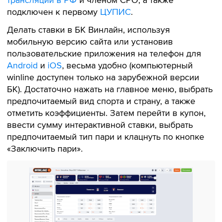
трансляций в РФ
и членом СРО, а также
подключен к первому
ЦУПИС
.
Делать ставки в БК Винлайн, используя
мобильную версию сайта или установив
пользовательские приложения на телефон для
Android
и
iOS
, весьма удобно (компьютерный
winline доступен только на зарубежной версии
БК). Достаточно нажать на главное меню, выбрать
предпочитаемый вид спорта и страну, а также
отметить коэффициенты. Затем перейти в купон,
ввести сумму интерактивной ставки, выбрать
предпочитаемый тип пари и клацнуть по кнопке
«Заключить пари».