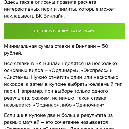
Здесь также описаны правила расчета
интерактивных пари и лимиты, которые может
накладывать БК Винлайн.
СДЕЛАТЬ СТАВКУ НА ВИНЛАЙН
Минимальная сумма ставки в Винлайн – 50
рублей.
Все ставки в БК Винлайн делятся на несколько
основных видов – «Ординары», «Экспресс» и
«Система». Нужно отметить один или несколько
исходов, а затем в купоне выбрать желаемый тип
пари. Например, при выборе только одного
результата, скажем, на ничью, такая ставка
называется «Ординар» либо «Одиночная».
Если же в купоне два и больше результата из
разных матчей – это сочетание называется
«Экспресс» или «Система». Для данных видов