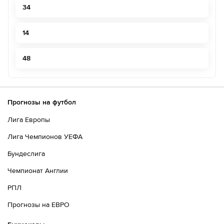
34
14
48
Прогнозы на футбол
Лига Европы
Лига Чемпионов УЕФА
Бундеслига
Чемпионат Англии
РПЛ
Прогнозы на ЕВРО