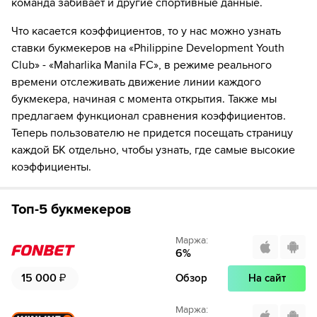
команда забивает и другие спортивные данные.
можете отвязать карту для последующего списания в течение 7
дней.
Что касается коэффициентов, то у нас можно узнать
ставки букмекеров на «Philippine Development Youth
Club» - «Maharlika Manila FC», в режиме реального
времени отслеживать движение линии каждого
букмекера, начиная с момента открытия. Также мы
предлагаем функционал сравнения коэффициентов.
Теперь пользователю не придется посещать страницу
каждой БК отдельно, чтобы узнать, где самые высокие
коэффициенты.
Топ-5 букмекеров
Маржа
:
6
%
15 000
₽
Обзор
На сайт
Маржа
: