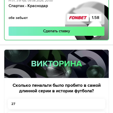
РПЛ, 3-й тур, 09.08.2026, 20:00
Спартак - Краснодар
1.58
обе забьют
Сделать ставку
ВИКТОРИНА
ВИКТОРИНА
Сколько пенальти было пробито в самой
длинной серии в истории футбола?
27