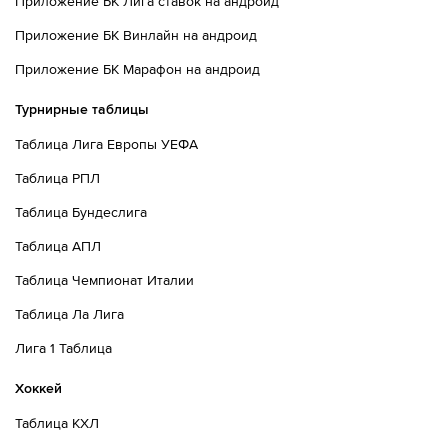
Приложение БК Лига ставок на андроид
Приложение БК Винлайн на андроид
Приложение БК Марафон на андроид
Турнирные таблицы
Таблица Лига Европы УЕФА
Таблица РПЛ
Таблица Бундеслига
Таблица АПЛ
Таблица Чемпионат Италии
Таблица Ла Лига
Лига 1 Таблица
Хоккей
Таблица КХЛ