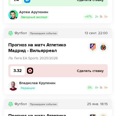
Артем Арутюнян
+
47
%
2
+
0
-
0
=
Звездный эксперт
Футбол
13 сент.
22:00
Прошедшее событие
Прогноз на матч Атлетико
Мадрид - Вильярреал
Ла Лига EA Sports 2025/2026
3.32
Сделать ставку
Владислав Крупенин
0
%
0
+
0
-
0
=
Редакция
Футбол
25 янв.
18:15
Прошедшее событие
Прогноз на матч Атлетико