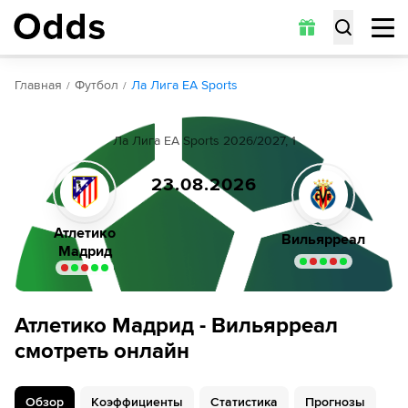
Обзор
Коэффициенты
Статистика
Прогнозы
Главная
Футбол
Ла Лига EA Sports
Ла Лига EA Sports 2026/2027, 1
23.08.2026
Атлетико
Вильярреал
Мадрид
Атлетико Мадрид - Вильярреал
смотреть онлайн
Обзор
Коэффициенты
Статистика
Прогнозы