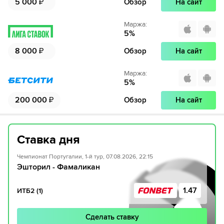
5 000
₽
Обзор
На сайт
Маржа
:
5
%
8 000
₽
Обзор
На сайт
Маржа
:
5
%
200 000
₽
Обзор
На сайт
Ставка дня
Чемпионат Португалии, 1-й тур, 07.08.2026, 22:15
Эшторил - Фамаликан
1.47
ИТБ2 (1)
Сделать ставку