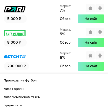
Маржа
:
7
%
5 000
₽
Обзор
На сайт
Маржа
:
5
%
8 000
₽
Обзор
На сайт
Маржа
:
5
%
200 000
₽
Обзор
На сайт
Прогнозы на футбол
Лига Европы
Лига Чемпионов УЕФА
Бундеслига