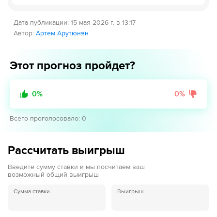
Дата публикации
:
15 мая 2026 г. в 13:17
Автор
:
Артем Арутюнян
Этот прогноз пройдет?
0
%
0
%
Всего проголосовало
:
0
Рассчитать выигрыш
Введите сумму ставки и мы посчитаем ваш
возможный общий выигрыш
Сумма ставки
Выигрыш