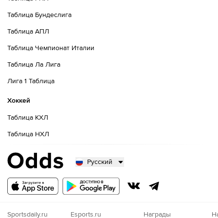
Таблица Бундеслига
Таблица АПЛ
Таблица Чемпионат Италии
Таблица Ла Лига
Лига 1 Таблица
Хоккей
Таблица КХЛ
Таблица НХЛ
Русский
Русский
Казахский
Nigeria
Sportsdaily.ru
Esports.ru
Награды
Н