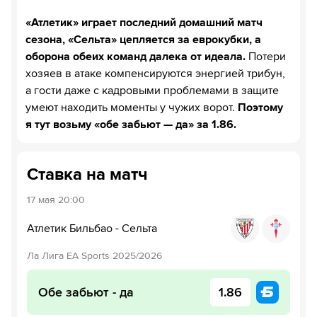
«Атлетик» играет последний домашний матч
сезона, «Сельта» цепляется за еврокубки, а
оборона обеих команд далека от идеала.
Потери
хозяев в атаке компенсируются энергией трибун,
а гости даже с кадровыми проблемами в защите
умеют находить моменты у чужих ворот.
Поэтому
я тут возьму «обе забьют — да» за 1.86.
Ставка на матч
17 мая
20:00
Атлетик Бильбао
-
Сельта
Ла Лига EA Sports 2025/2026
Обе забьют - да
1.86