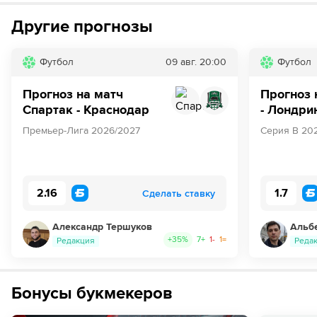
Другие прогнозы
Футбол
09 авг.
20:00
Футбол
Прогноз на матч
Прогноз 
Спартак - Краснодар
- Лондри
Премьер-Лига 2026/2027
Серия В 20
2.16
1.7
Сделать ставку
Александр Тершуков
Альб
+
35
%
7
+
1
-
1
=
Редакция
Реда
Бонусы букмекеров