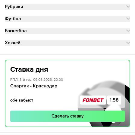
Рубрики
Футбол
Баскетбол
Хоккей
Ставка дня
РПЛ, 3-й тур, 09.08.2026, 20:00
Спартак - Краснодар
1.58
обе забьют
Сделать ставку