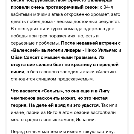
Баски под руководством Эрнесто Вальверде
провели очень противоречивый сезон
: с 34-я
забитыми мячами атака откровенно хромает, зато
девять побед дома - весьма достойный результат.
В последних пяти турах команда одержала две
победы при трех поражениях, но, есть и
серьезные проблемы.
После недавней встречи с
«Валенсией» вылетели лидеры - Нико Уильямс и
Ойан Сансет с мышечными травмами. Их
отсутствие сильно бьет по креативу в передней
линии
, а без главного заводилы атаки «Атлетик»
становится слишком предсказуемым.
Что касается «Сельты», то она еще и в Лигу
чемпионов заскочить может, но это чистая
теория. На деле ей вряд ли это удастся.
Так или
иначе, парни из Виго в этом сезоне застолбили
место среди главных команд Испании.
Перед очным матчем мы имеем такую картину: