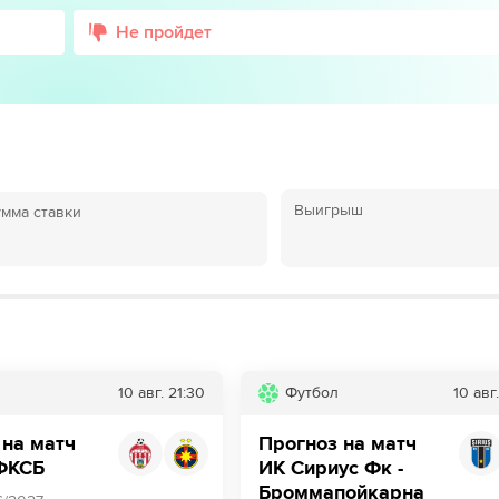
Не пройдет
Выигрыш
мма ставки
10 авг.
21:30
Футбол
10 авг.
 на матч
Прогноз на матч
 ФКСБ
ИК Сириус Фк -
Броммапойкарна