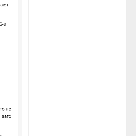
рают
6-и
то не
 зато
то