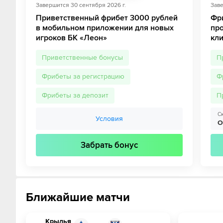
Завершится
30 сентября 2026 г.
Зав
Приветственный фрибет 3000 рублей
Фри
в мобильном приложении для новых
пр
игроков БК «Леон»
кл
Приветственные бонусы
П
Фрибеты за регистрацию
Ф
Фрибеты за депозит
П
С
Условия
O
Забрать бонус
Ближайшие матчи
Крылья