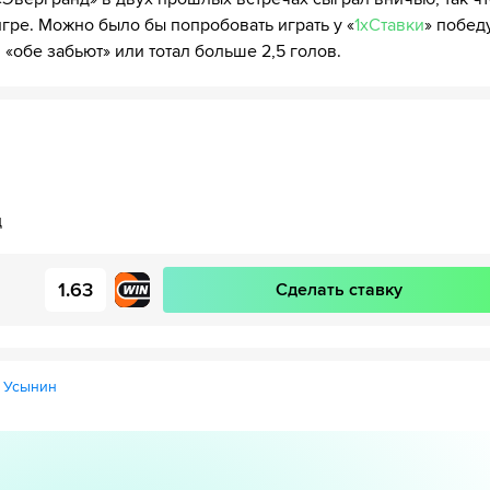
гре. Можно было бы попробовать играть у «
1хСтавки
» побед
 «обе забьют» или тотал больше 2,5 голов.
д
1.63
Сделать ставку
 Усынин