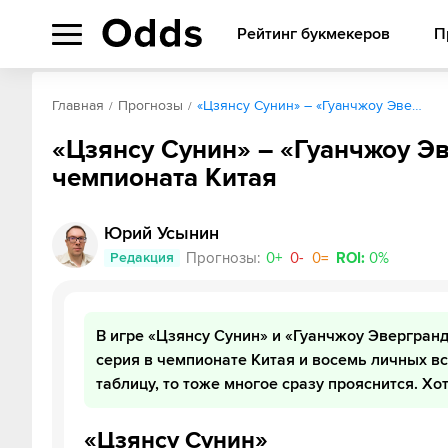
Рейтинг букмекеров
П
Главная
Прогнозы
«Цзянсу Сунин» – «Гуанчжоу Эве…
«Цзянсу Сунин» – «Гуанчжоу Эв
чемпионата Китая
Юрий Усынин
Редакция
Прогнозы
:
0
+
0
-
0
=
ROI
:
0
%
В игре «Цзянсу Сунин» и «Гуанчжоу Эвергранд
серия в чемпионате Китая и восемь личных вс
таблицу, то тоже многое сразу прояснится. Х
«Цзянсу Сунин»