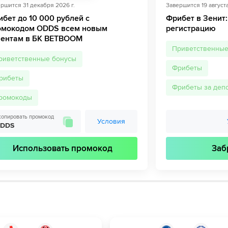
ершится
31 декабря 2026 г.
Завершится
19 август
бет до 10 000 рублей с
Фрибет в Зенит:
омокодом ODDS всем новым
регистрацию
иентам в БК BETBOOM
Приветственные
риветственные бонусы
Фрибеты
рибеты
Фрибеты за деп
ромокоды
копировать промокод
Условия
DDS
Использовать промокод
Заб