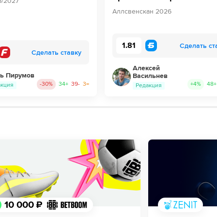
6/2027
Аллсвенскан 2026
1.81
Сделать ст
Сделать ставку
Алексей
ь Пирумов
Васильнев
-30
%
34
+
39
-
3
=
+
4
%
48
+
акция
Редакция
10 000 ₽