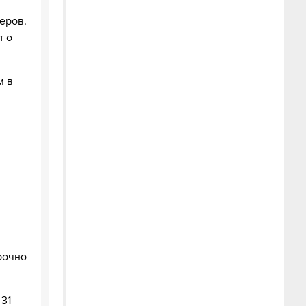
еров.
т о
м в
рочно
 31