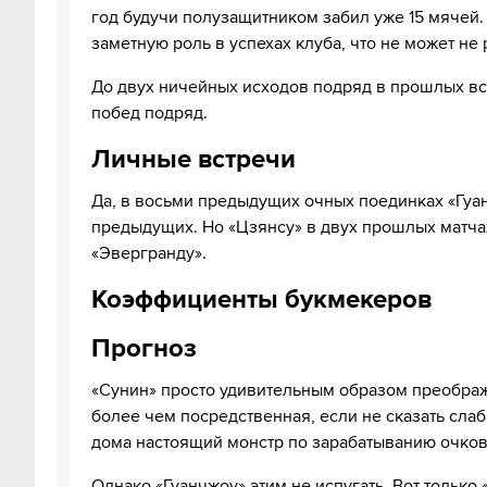
год будучи полузащитником забил уже 15 мячей.
заметную роль в успехах клуба, что не может не
До двух ничейных исходов подряд в прошлых вст
побед подряд.
Личные встречи
Да, в восьми предыдущих очных поединках «Гуан
предыдущих. Но «Цзянсу» в двух прошлых матча
«Эвергранду».
Коэффициенты букмекеров
Прогноз
«Сунин» просто удивительным образом преобража
более чем посредственная, если не сказать слаба
дома настоящий монстр по зарабатыванию очков
Однако «Гуанчжоу» этим не испугать. Вот только