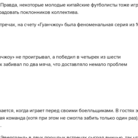
 Правда, некоторые молодые китайские футболисты тоже иг
 радовать поклонников коллектива.
речах, на счету «Гуанчжоу» была феноменальная серия из 1
чжоу» не проигрывал, а победил в четырех из шести
х забивал по два мяча, что доставляло немало проблем
ется, когда играет перед своими боелльщиками. В гостях э
я команда (хотя при этом не смогла забить только один раз),
.
 «Эвергранд» в двух прошлых встречах сыграл вничью, так ч