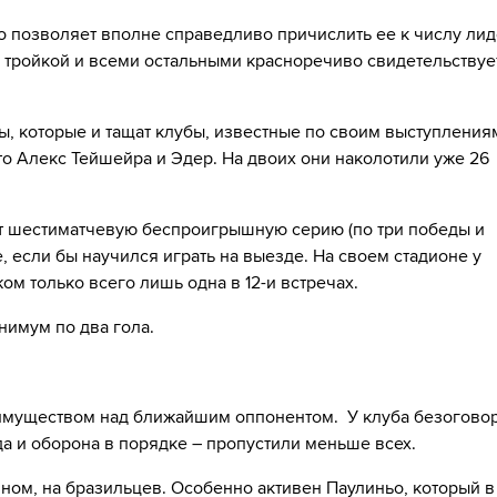
то позволяет вполне справедливо причислить ее к числу лид
 тройкой и всеми остальными красноречиво свидетельствуе
, которые и тащат клубы, известные по своим выступления
это Алекс Тейшейра и Эдер. На двоих они наколотили уже 26
т шестиматчевую беспроигрышную серию (по три победы и
, если бы научился играть на выезде. На своем стадионе у
жом только всего лишь одна в 12-и встречах.
нимум по два гола.
еимуществом над ближайшим оппонентом. У клуба безогово
да и оборона в порядке – пропустили меньше всех.
ном, на бразильцев. Особенно активен Паулиньо, который в