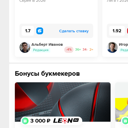
Серия В 2026
Лига 1 202
1.7
1.92
Сделать ставку
Альберт Иванов
Игор
-4
%
36
+
34
-
2
=
Редакция
Ред
Бонусы букмекеров
3 000 ₽