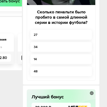
рать бонус
Использовать промо
Сколько пенальти было
пробито в самой длинной
серии в истории футбола?
27
Арсенал
иния
Шинник
vs
Клер
Тула
34
га
08.08 в 17:00
-
Первая лига
Мин. коэф.
1.70
Срок отыгрыша
2.80
2.60
3.25
3.00
3.
14
Отыгрыш
Срок отыг
-
Нет
7 дней
48
Лучший бонус