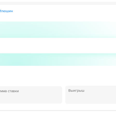
 Илюшин
Выигрыш
мма ставки