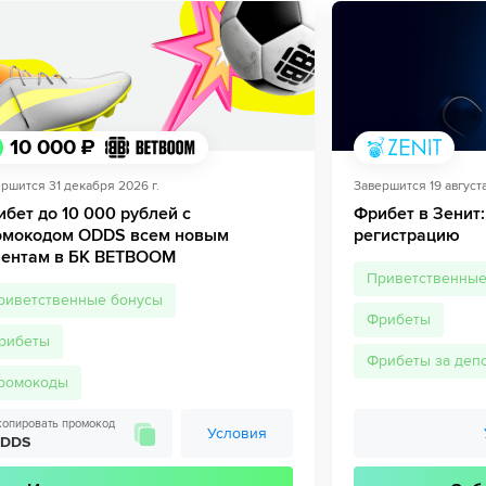
10 000 ₽
ершится
31 декабря 2026 г.
Завершится
19 август
бет до 10 000 рублей с
Фрибет в Зенит:
омокодом ODDS всем новым
регистрацию
иентам в БК BETBOOM
Приветственные
риветственные бонусы
Фрибеты
рибеты
Фрибеты за деп
ромокоды
копировать промокод
Условия
DDS