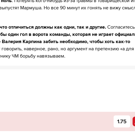
в ноль
. Потерять кого-нибудь из-за травмы в товарищеской и
 выпустят Мармуша. Но все 90 минут их гонять не вижу смысл
что отличиться должны как одни, так и другие.
Согласитесь
я бы один гол в ворота команды, которая не играет официа
 Валерия Карпина забить необходимо, чтобы хоть как-то
 говорить, наверное, рано, но аргумент на претензию «а для
астнику ЧМ борьбу навязываем.
1.75