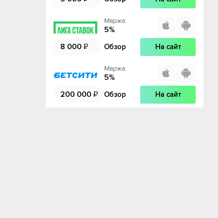
Маржа
:
5
%
8 000
₽
Обзор
На сайт
Маржа
:
5
%
200 000
₽
Обзор
На сайт
Хоккей
Таблица КХЛ
Таблица НХЛ