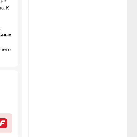
гре
а. К
,
льные
 чего