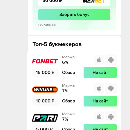
30 000
₽
Забрать бонус
Реклама 18+
Топ-5 букмекеров
Маржа
:
6
%
15 000
₽
Обзор
На сайт
Маржа
:
7
%
10 000
₽
Обзор
На сайт
Маржа
:
7
%
5 000
₽
Обзор
На сайт