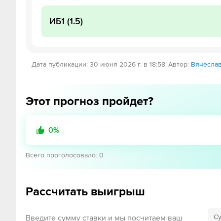
ИБ1 (1.5)
Дата публикации
:
30 июня 2026 г. в 18:58
Автор
:
Вячесла
Этот прогноз пройдет?
0
%
Всего проголосовало
:
0
Рассчитать выигрыш
Су
Введите сумму ставки и мы посчитаем ваш