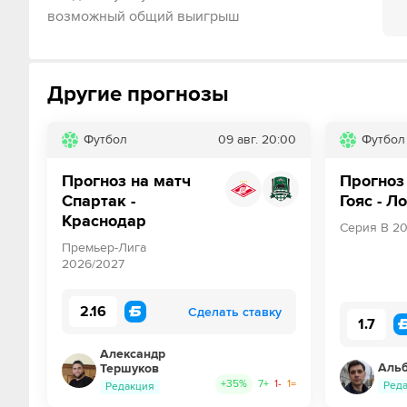
возможный общий выигрыш
Другие прогнозы
Футбол
09 авг.
20:00
Футбол
Прогноз на матч
Прогноз
Спартак -
Гояс - Л
Краснодар
Серия В 2
Премьер-Лига
2026/2027
2.16
Сделать ставку
1.7
Александр
Альб
Тершуков
+
35
%
7
+
1
-
1
=
Ред
Редакция