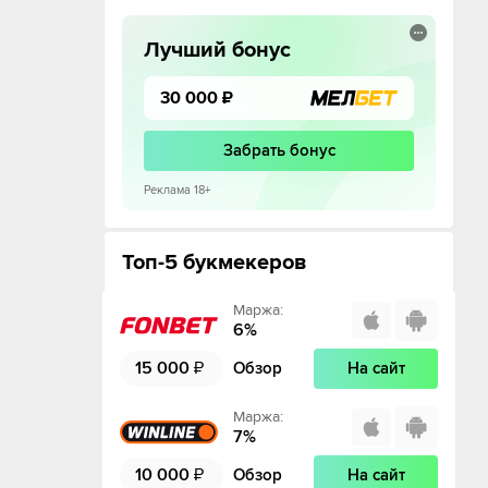
Лучший бонус
30 000
₽
Забрать бонус
Реклама 18+
Топ-5 букмекеров
Маржа
:
6
%
15 000
₽
Обзор
На сайт
Маржа
:
7
%
10 000
₽
Обзор
На сайт