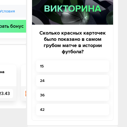
ВИКТОРИНА
ВИКТОРИНА
Скопировать промокод
Условия
2000BET
рать бонус
Использовать промо
Сколько красных карточек
было показано в самом
грубом матче в истории
футбола?
15
Са
на
Рубин
vs
Оренбург
Па
24
09.08 в 20:30
-
Премьер-Лига
09.
Мин. коэф.
1.70
Срок отыгрыша
23.43
2.00
3.52
4.30
1.
36
Отыгрыш
Срок отыг
-
Нет
7 дней
42