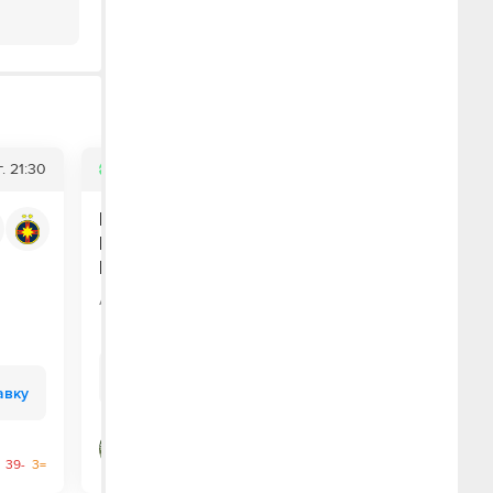
.
21:30
Футбол
10 авг.
20:00
Фут
Прогноз на матч
Прогн
ИК Сириус Фк -
Карпа
Броммапойкарна
Лебе
Аллсвенскан 2026
Премье
2026/2
1.81
Сделать ставку
2.3
авку
Алексей
И
Васильнев
39
-
3
=
+
4
%
48
+
28
-
5
=
Редакция