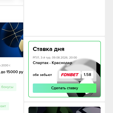
Ставка дня
2 000 ₽
РПЛ, 3-й тур, 09.08.2026, 20:00
Спартак - Краснодар
а 2030 г.
Завершится
31 декабря 2026 г.
 до 15000 рублей за
Промокод в БЕТСИТИ: фрибе
1.58
обе забьют
рублей за ставку
 бонусы
Приветственные бонусы
Сделать ставку
Фрибеты
озит
Промокоды