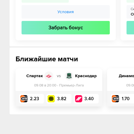
С
Условия
O
Забрать бонус
Ближайшие матчи
Спартак
vs
Краснодар
Динам
09.08 в 20:00
-
Премьер-Лига
09.0
2.23
3.82
3.40
1.70
Мин. коэф.
Ми
1.70
1
Отыгрыш
Срок отыгрыша
О
1х
7 дней
-