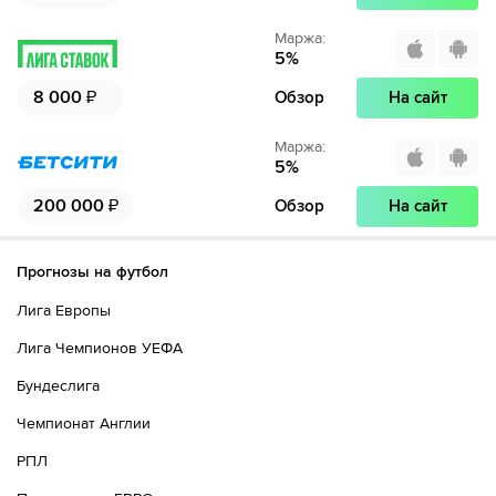
Маржа
:
5
%
8 000
₽
Обзор
На сайт
Маржа
:
5
%
200 000
₽
Обзор
На сайт
Прогнозы на футбол
Лига Европы
Лига Чемпионов УЕФА
Бундеслига
Чемпионат Англии
РПЛ