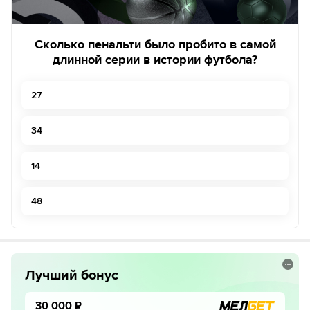
Сколько пенальти было пробито в самой
длинной серии в истории футбола?
27
34
14
48
Лучший бонус
30 000
₽