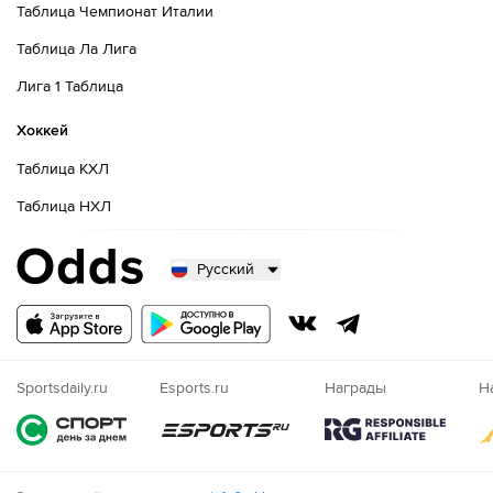
Таблица Чемпионат Италии
Таблица Ла Лига
Лига 1 Таблица
Хоккей
Таблица КХЛ
Таблица НХЛ
Русский
Русский
Казахский
Nigeria
Sportsdaily.ru
Esports.ru
Награды
Н