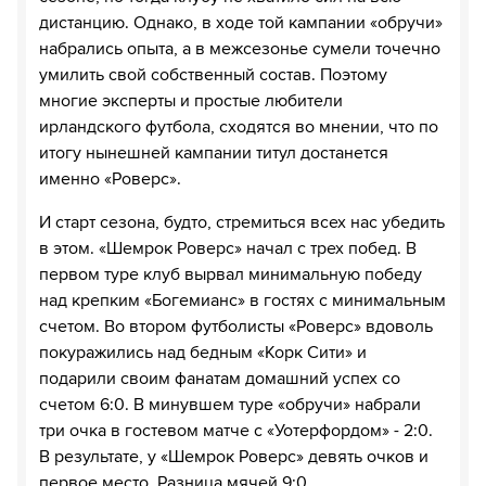
дистанцию. Однако, в ходе той кампании «обручи»
набрались опыта, а в межсезонье сумели точечно
умилить свой собственный состав. Поэтому
многие эксперты и простые любители
ирландского футбола, сходятся во мнении, что по
итогу нынешней кампании титул достанется
именно «Роверс».
И старт сезона, будто, стремиться всех нас убедить
в этом. «Шемрок Роверс» начал с трех побед. В
первом туре клуб вырвал минимальную победу
над крепким «Богемианс» в гостях с минимальным
счетом. Во втором футболисты «Роверс» вдоволь
покуражились над бедным «Корк Сити» и
подарили своим фанатам домашний успех со
счетом 6:0. В минувшем туре «обручи» набрали
три очка в гостевом матче с «Уотерфордом» - 2:0.
В результате, у «Шемрок Роверс» девять очков и
первое место. Разница мячей 9:0.