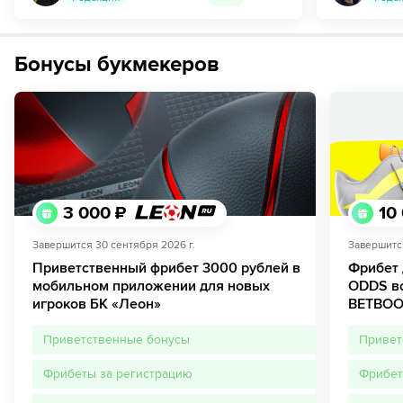
Бонусы букмекеров
3 000 ₽
10
Завершится
30 сентября 2026 г.
Завершитс
Приветственный фрибет 3000 рублей в
Фрибет 
мобильном приложении для новых
ODDS вс
игроков БК «Леон»
BETBO
Приветственные бонусы
Привет
Фрибеты за регистрацию
Фрибе