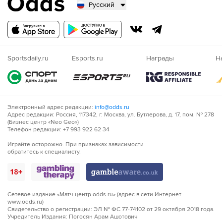
Русский
Русский
Казахский
Nigeria
Sportsdaily.ru
Esports.ru
Награды
Н
Электронный адрес редакции:
info@odds.ru
Адрес редакции: Россия, 117342, г. Москва, ул. Бутлерова, д. 17, пом. № 278
(Бизнес центр «Neo Geo»)
Телефон редакции: +7 993 922 62 34
Играйте осторожно. При признаках зависимости
обратитесь к специалисту.
Сетевое издание «Матч-центр odds.ru» (адрес в сети Интернет -
www.odds.ru)
Свидетельство о регистрации: ЭЛ № ФС 77-74102 от 29 октября 2018 года.
Учредитель Издания: Погосян Арам Ашотович