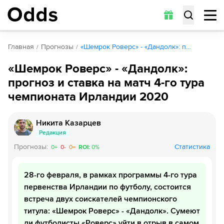
Главная
Прогнозы
«Шемрок Роверс» - «Дандолк»: п…
«Шемрок Роверс» - «Дандолк»:
прогноз и ставка на матч 4-го тура
чемпионата Ирландии 2020
Никита Казарцев
Редакция
Прогнозы
:
Статистика
0
+
0
-
0
=
ROI
:
0
%
28-го февраля, в рамках программы 4-го тура
первенства Ирландии по футболу, состоится
встреча двух соискателей чемпионского
титула: «Шемрок Роверс» - «Дандолк». Сумеют
ли футболисты «Роверс» уйти в отрыв в самом