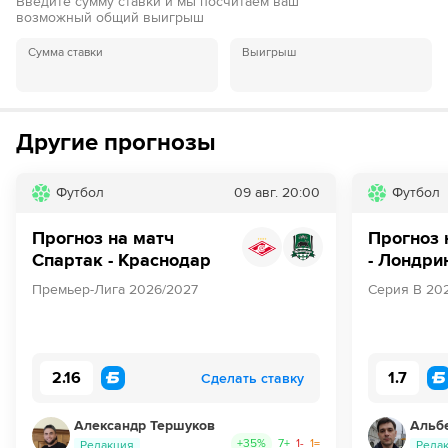
Введите сумму ставки и мы посчитаем ваш
возможный общий выигрыш
Сумма ставки
Выигрыш
Другие прогнозы
Футбол
09 авг.
20:00
Футбол
Прогноз на матч
Прогноз 
Спартак - Краснодар
- Лондри
Премьер-Лига 2026/2027
Серия В 20
2.16
1.7
Сделать ставку
Александр Тершуков
Альб
+
35
%
7
+
1
-
1
=
Редакция
Реда