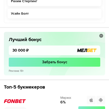
Рахим Стерлинг
Усэйн Болт
Лучший бонус
30 000
₽
Забрать бонус
Реклама 18+
Топ-5 букмекеров
Маржа
:
6
%