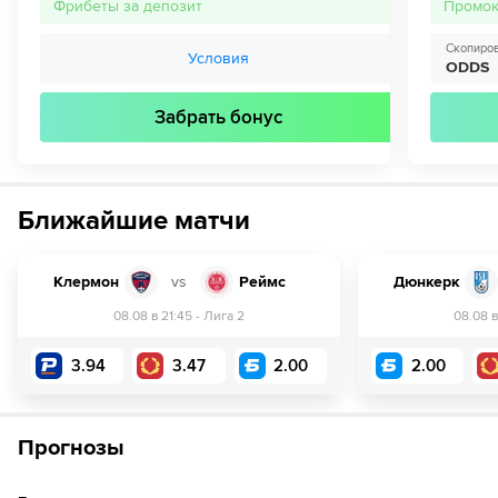
Фрибеты за депозит
Промо
Скопиров
Условия
ODDS
Забрать бонус
Ближайшие матчи
Клермон
vs
Реймс
Дюнкерк
08.08 в 21:45
-
Лига 2
08.08 в
3.94
3.47
2.00
2.00
Мин. коэф.
1.70
Мин. коэ
1.30
Отыгрыш
Срок отыгрыша
1х
7 дней
Прогнозы
Отыгрыш
-