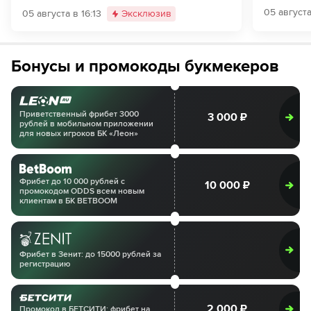
05 августа
05 августа в 16:13
Эксклюзив
Бонусы и промокоды букмекеров
Приветственный фрибет 3000
3 000 ₽
рублей в мобильном приложении
для новых игроков БК «Леон»
Фрибет до 10 000 рублей с
10 000 ₽
промокодом ODDS всем новым
клиентам в БК BETBOOM
Фрибет в Зенит: до 15000 рублей за
регистрацию
2 000 ₽
Промокод в БЕТСИТИ: фрибет на