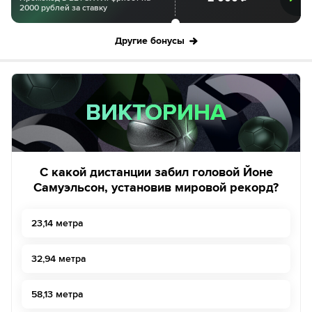
2000 рублей за ставку
Другие бонусы
ВИКТОРИНА
ВИКТОРИНА
С какой дистанции забил головой Йоне
Самуэльсон, установив мировой рекорд?
23,14 метра
32,94 метра
58,13 метра