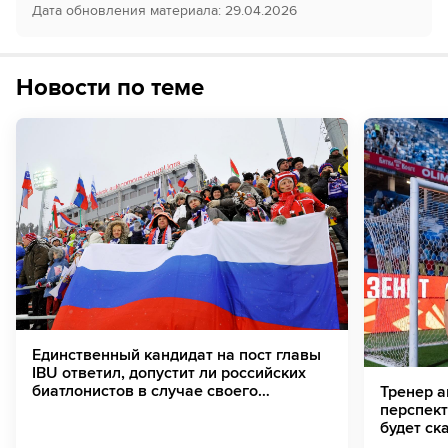
Дата обновления материала
:
29.04.2026
Новости по теме
Единственный кандидат на пост главы
IBU ответил, допустит ли российских
биатлонистов в случае своего
Тренер а
избрания
перспек
будет ск