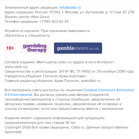
Электронный адрес редакции:
info@odds.ru
Адрес редакции: Россия, 117342, г. Москва, ул. Бутлерова, д. 17, пом. № 278
(Бизнес центр «Neo Geo»)
Телефон редакции: +7 993 922 62 34
Играйте осторожно. При признаках зависимости
обратитесь к специалисту.
Сетевое издание «Матч-центр odds.ru» (адрес в сети Интернет -
www.odds.ru)
Свидетельство о регистрации: ЭЛ № ФС 77-74102 от 29 октября 2018 года.
Учредитель Издания: Погосян Арам Ашотович
Главный редактор Издания: Арам Погосян, aram@brl.ru
Все материалы сайта доступны по лицензии
Creative Commons Attribution
4.0 International
. Вы должны указать имя автора (создателя)
произведения (материала) и стороны атрибуции, уведомление об
авторских правах, название лицензии, уведомление об оговорке и
ссылку на материал, если они предоставлены вместе с материалом.
Издание может содержать информационную продукцию,
предназначенную для лиц старше 18 лет.
Copyright
2026
Все права защищены. Odds.ru. Данные предоставлены
Sportradar.