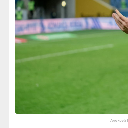
Алексей 