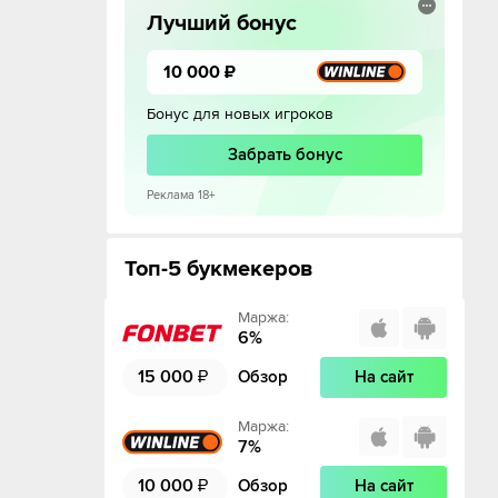
Лучший бонус
10 000
₽
Бонус для новых игроков
Забрать бонус
Реклама 18+
Топ-5 букмекеров
Маржа
:
6
%
15 000
₽
Обзор
На сайт
Маржа
:
7
%
10 000
₽
Обзор
На сайт