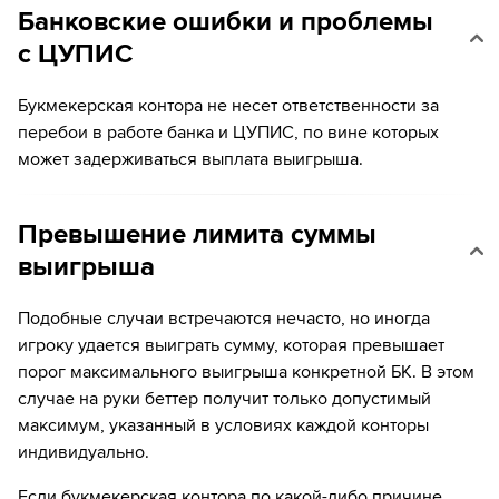
Банковские ошибки и проблемы
с ЦУПИС
Букмекерская контора не несет ответственности за
перебои в работе банка и ЦУПИС, по вине которых
может задерживаться выплата выигрыша.
Превышение лимита суммы
выигрыша
Подобные случаи встречаются нечасто, но иногда
игроку удается выиграть сумму, которая превышает
порог максимального выигрыша конкретной БК. В этом
случае на руки беттер получит только допустимый
максимум, указанный в условиях каждой конторы
индивидуально.
Если букмекерская контора по какой-либо причине