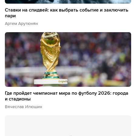
Ставки на спидвей: как выбрать событие и заключить
пари
Артем Арутюнян
Где пройдет чемпионат мира по футболу 2026: города
и стадионы
Вячеслав Илюшин