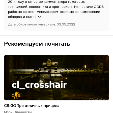
2014 году в качестве комментатора текстовых
трансляций, новостника и прогнозиста. На портале ODDS
работаю контент-менеджером, отвечаю за размещение
обзоров и статей БК.
Дата обновления материала
:
03.05.2022
Рекомендуем почитать
CS:GO Три отличных прицела
Марк Ованнисян