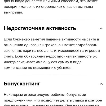
для вывода денег тем или иным способом, что может
восприниматься с их стороны как отказ от выплаты
выигрыша.
Недостаточная активность
Если букмекер заметил падение активности на сайте в
отношении одного из игроков, он может потребовать
заключить пари на все деньги, имеющиеся на игровом
счету. Если обнаружена недостаточная активность БК
иногда списывает имеющуюся сумму в виде
компенсации по возмещению убытков.
Бонусхантинг
Некоторые игроки злоупотребляют бонусными
предложениями, что позволяет делать ставки в конторе