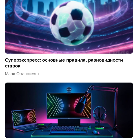
Суперэкспресс: основные правила, разновидности
ставок
Марк Ованнисян