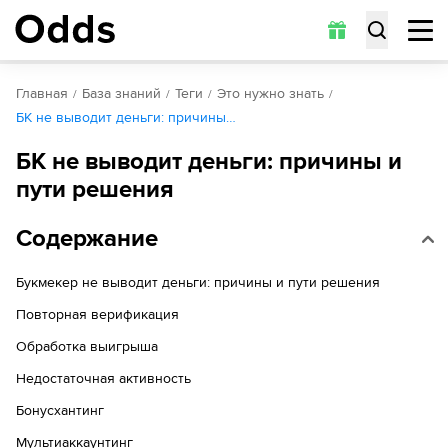
Главная
База знаний
Теги
Это нужно знать
БК не выводит деньги: причины…
БК не выводит деньги: причины и
пути решения
Содержание
Букмекер не выводит деньги: причины и пути решения
Повторная верификация
Обработка выигрыша
Недостаточная активность
Бонусхантинг
Мультиаккаунтинг