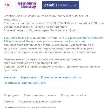
Сетевое издание «Матч-центр odds.ru» (адрес в сети Интернет -
www.odds.ru)
Свидетельство о регистрации: ЭЛ № ФС 77-74102 от 29 октября 2018 года.
Учредитель Издания: Погосян Арам Ашотович
Главный редактор Издания: Арам Погосян, aram@brl.ru
Все материалы сайта доступны по лицензии
Creative Commons Attribution
4.0 International
. Вы должны указать имя автора (создателя)
произведения (материала) и стороны атрибуции, уведомление об
авторских правах, название лицензии, уведомление об оговорке и
ссылку на материал, если они предоставлены вместе с материалом.
Издание может содержать информационную продукцию,
предназначенную для лиц старше 18 лет.
Copyright
2026
Все права защищены. Odds.ru. Данные предоставлены
Sportradar.
Контакты
Карта сайта
Правила пользования сайтом
Политика конфиденциальности
О продукте
Редакционные правила
Доступность сайта
Авторы
Пользовательское соглашение
Политика в отношении файлов cookies