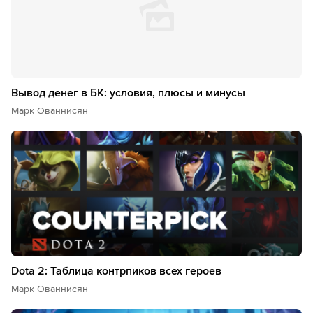
Вывод денег в БК: условия, плюсы и минусы
Марк Ованнисян
Dota 2: Таблица контрпиков всех героев
Марк Ованнисян