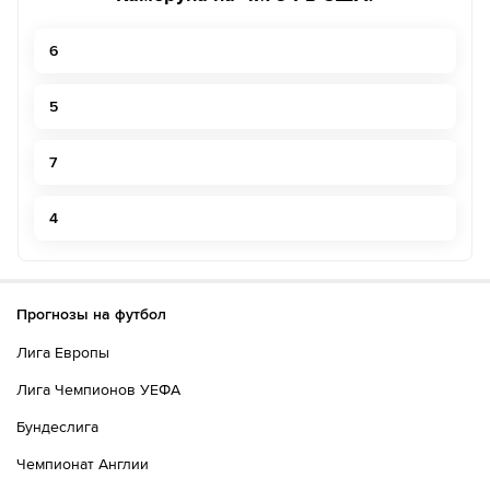
6
5
7
4
Прогнозы на футбол
Лига Европы
Лига Чемпионов УЕФА
Бундеслига
Чемпионат Англии