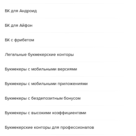
БК для Андроид
БК для Айфон
БК с фрибетом
Легальные букмекерские конторы
Букмекеры с мобильными версиями
Букмекеры с мобильными приложениями
Букмекеры с бездепозитным бонусом
Букмекеры с высокими коэффициентами
Букмекерские конторы для профессионалов