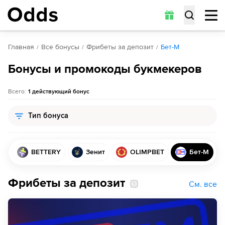
Главная
Все бонусы
Фрибеты за депозит
Бет-М
Бонусы и промокоды букмекеров
Всего
:
1 действующий бонус
Тип бонуса
Все
он
BETTERY
Зенит
OLIMPBET
Бет-М
Фрибеты
Акции
Фрибеты за депозит
См. все
Кэшбэк бонусы
Страховка ставки