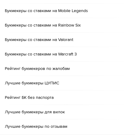
Букмекеры со ставками на Mobile Legends
Букмекеры со ставками на Rainbow Six
Букмекеры со ставками на Valorant
Букмекеры со ставками на Warcraft 3
Рейтинг букмекеров по жалобам
Лучшие букмекеры ЦУПИС
Рейтинг БК без паспорта
Лучшие букмекеры для вилок
Лучшие букмекеры по отзывам