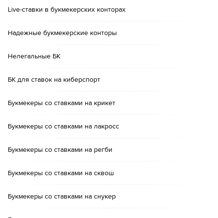
Live-ставки в букмекерских конторах
Надежные букмекерские конторы
Нелегальные БК
БК для ставок на киберспорт
Букмекеры со ставками на крикет
Букмекеры со ставками на лакросс
Букмекеры со ставками на регби
Букмекеры со ставками на сквош
Букмекеры со ставками на снукер