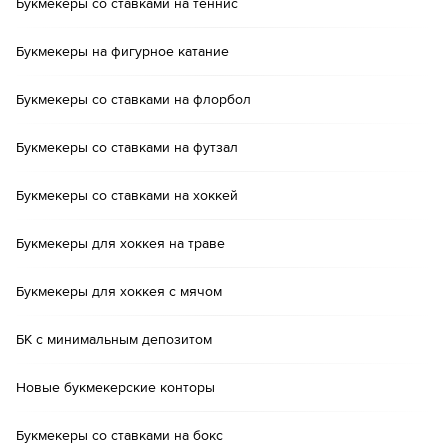
Букмекеры со ставками на теннис
Букмекеры на фигурное катание
Букмекеры со ставками на флорбол
Букмекеры со ставками на футзал
Букмекеры со ставками на хоккей
Букмекеры для хоккея на траве
Букмекеры для хоккея с мячом
БК с минимальным депозитом
Новые букмекерские конторы
Букмекеры со ставками на бокс