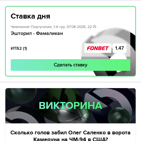
Ставка дня
Чемпионат Португалии, 1-й тур, 07.08.2026, 22:15
Эшторил - Фамаликан
1.47
ИТБ2 (1)
Сделать ставку
ВИКТОРИНА
ВИКТОРИНА
Сколько голов забил Олег Саленко в ворота
Камеруна на ЧМ-94 в США?