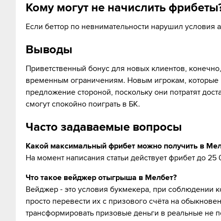
Кому могут не начислить фрибеты
Если беттор по невнимательности нарушил условия ак
Выводы
Приветственный бонус для новых клиентов, конечно
временным ограничениям. Новым игрокам, которые 
предложение стороной, поскольку они потратят дост
смогут спокойно поиграть в БК.
Часто задаваемые вопросы
Какой максимальный фрибет можно получить в Мел
На момент написания статьи действует фрибет до 25 
Что такое вейджер отыгрыша в Мелбет?
Вейджер - это условия букмекера, при соблюдении 
просто перевести их с призового счёта на обыкнов
трансформировать призовые деньги в реальные не п