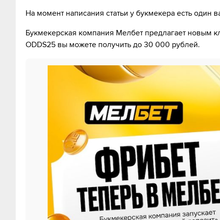
На момент написания статьи у букмекера есть один 
Букмекерская компания Мелбет предлагает новым кл
ODDS25 вы можете получить до 30 000 рублей.