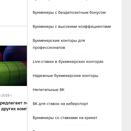
Букмекеры с бездепозитным бонусом
Букмекеры с высокими коэффициентами
Букмекерские конторы для
профессионалов
Live-ставки в букмекерских конторах
Надежные букмекерские конторы
200%
Нелегальные БК
а 2028 г.
Завершится
31 августа 2026 г.
редлагает перейти
До 200% бонусом за выигр
БК для ставок на киберспорт
з других компаний
экспресс в БК Марафон
Букмекеры со ставками на крикет
Кэшбэк бонусы