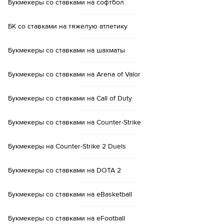
Букмекеры со ставками на софтбол
соответствии с п.6.1, настоящих Правил, не откликнулся
3 раза и(или) не ответил на звонок и (или) не вышел на
БК со ставками на тяжелую атлетику
паркет на Мероприятии или не допущен на паркет по
независящим от Организатора причинам или не
Букмекеры со ставками на шахматы
прошел проверку представителя Организатора,
Организатор вправе выбрать случайным образом иного
Букмекеры со ставками на Arena of Valor
Участника Акции и пригласить его на паркет.
Букмекеры со ставками на Call of Duty
6.6. Участник Акции, допущенный на паркет и
забросивший мяч в корзину в соответствии с
Букмекеры со ставками на Counter-Strike
настоящим разделом Правил, признается Победителем
Акции и ему вручается приз.
Букмекеры на Counter-Strike 2 Duels
6.7. На каждом Мероприятии может быть не более двух
Победителей или Участников Акции, допущенных на
Букмекеры со ставками на DOTA 2
паркет для броска мяча в корзину с центра площадки.
Букмекеры со ставками на eBasketball
7.
Порядок вручения призов
Букмекеры со ставками на eFootball
7.1. Победителю вручается Приз по процедуре,