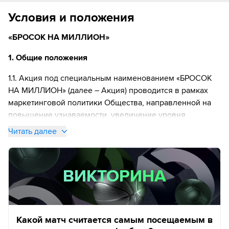
Условия и положения
«БРОСОК НА МИЛЛИОН»
1.
Общие положения
1.1. Акция под специальным наименованием «БРОСОК
НА МИЛЛИОН» (далее – Акция) проводится в рамках
маркетинговой политики Общества, направленной на
повышение узнаваемости, увеличение уровня
информированности целевой аудитории и рост
Читать далее
лояльности к бренду (товарному знаку) WINLINE
(средству индивидуализации организатора азартных
игр в букмекерской конторе).
ВИКТОРИНА
ВИКТОРИНА
1.2. Акция проводится по адресу:
1.2.1.
ПБК ЦСКА:
Какой матч считается самым посещаемым в
• Москва, Ходынский бульвар, д.3, Дворец спорта