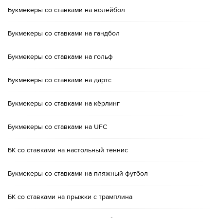
площадки в корзину. В случае однократного или
Букмекеры со ставками на волейбол
двукратного попадания – победитель получает 1 000
000 рублей на условиях настоящих Правил. Денежные
Букмекеры со ставками на гандбол
средства Организатор вправе перечислить в течение
месяца с учетом предоставления Участником
Букмекеры со ставками на гольф
документов п.7.3. Правил. В случае непопадания
Организатор вправе вручить утешительные призы.
Букмекеры со ставками на дартс
Представитель Организатора имеет право
удостовериться, что Участнику исполнилось 18 лет.
Букмекеры со ставками на кёрлинг
6.4. Участник Акции, не откликнувшийся 3 раза и(или)
не ответивший на звонок и(или) или не вышедший на
Букмекеры со ставками на UFC
паркет на Мероприятии, либо присутствовавший на
Мероприятии, но не допущенный на паркет по
БК со ставками на настольный теннис
независящим от Организатора причинам или не
прошедший проверку представителя Организатора,
Букмекеры со ставками на пляжный футбол
теряет право на участие в Акции на данном
Мероприятии (не может быть признан Победителем).
БК со ставками на прыжки с трамплина
6.5. В случае, если Участник Акции, выбранный в