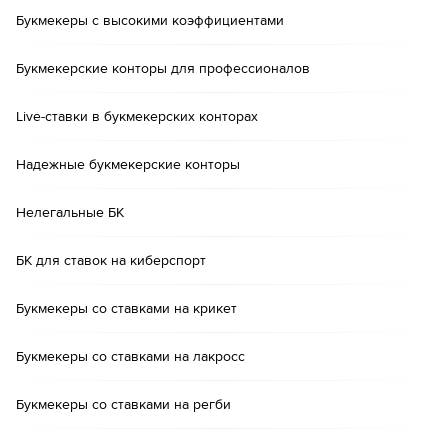
при этом размер пари должен быть: для ПБК ЦСКА –
Букмекеры с высокими коэффициентами
1998 рублей, для БК Зенит – 1898 рублей, для БК УНИКС
- 1798 рублей.
Букмекерские конторы для профессионалов
4.1.3. Для того, чтобы претендовать на победу Участнику
Акции в условной категории «offline» необходимо:
Live-ставки в букмекерских конторах
посетить зону Winline по адресу соответствующего
клуба из п 1.2. Правил во время домашнего матча
Надежные букмекерские конторы
соответствующего клуба и выполнить 2 условия:
активировать дополнительный фрибет, который будет
Нелегальные БК
раздаваться в спортивных сооружениях по адресу
соответствующего клуба из п 1.2. Правил силами промо-
БК для ставок на киберспорт
персонала Winline, а также заключить пари на исход
матча соответствующего клуба при этом размер пари
Букмекеры со ставками на крикет
должен быть: для ПБК ЦСКА от 1998 рублей, для БК
Зенит от 1898 рублей, для БК УНИКС от 1798 рублей.
Букмекеры со ставками на лакросс
Участнику при выполнении обоих вышеперечисленных
условий будет выдаваться именная карточка с
Букмекеры со ставками на регби
порядковым номером, которая будет привязана к его