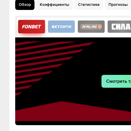
Обзор
Коэффициенты
Статистика
Прогнозы
Смотреть т