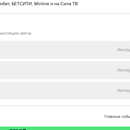
нбет, БЕТСИТИ, Winline и на Сила ТВ
рансляцию матча
Инстр
 на
Матч ТВ
Инстр
 на
НТВ ПЛЮС
Инстр
 на
Окко ТВ
 МАТЧ ТВ»
Главные соб