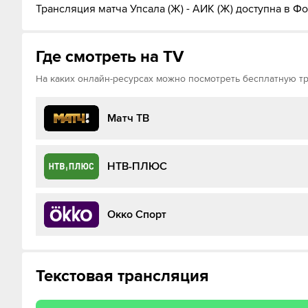
Трансляция матча Упсала (Ж) - АИК (Ж) доступна в Фо
Где смотреть на TV
На каких онлайн-ресурсах можно посмотреть бесплатную т
Матч ТВ
Как смотреть бесплатно трансляцию матча
НТВ-ПЛЮС
Инструкция
:
Как смотреть бесплатно трансляцию матча
Перейдите на сайт МАТЧ ТВ
Окко Спорт
Инструкция
:
Нажмите на кнопку
«Оформить подписку»
Как смотреть бесплатно трансляцию матча
Перейдите на сайт НТВ ПЛЮС
Далее нажмите на
«Создать учетную запись в
Текстовая трансляция
Инструкция
:
Нажмите на кнопку
«Оформить подписку»
Введите вашу электронную почту