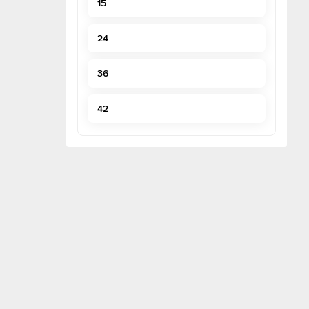
15
24
36
42
Хоккей
Таблица КХЛ
Таблица НХЛ