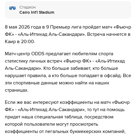
МАТЧ ТВ»
Инструкция
:
Нажмите на кнопку
«Оформить подписку»
Стадион
Введите вашу электронную почту
Cairo Int'l Stadium
Перейдите на сайт ОККО ТВ
Далее нажмите на
«Создать учетную запись в
НТВ ПЛЮС»
Выберите тариф за 1₽ и нажмите
«Оформить
Нажмите на кнопку
«Оформить подписку»
8 мая 2026 года в 9 Премьер лига пройдет матч «Фьючр
подписку»
Введите вашу электронную почту
ФК» - «Аль-Иттихад Аль-Сакандари». Встреча начнется в
Далее нажмите на
«Создать учетную запись в
Введите данные карты и с нее спишется 1₽
Каир в 20:00.
ОККО ТВ»
Выберите тариф за 1₽ и нажмите
«Оформить
подписку»
Матч-центр ODDS предлагает любителям спорта
Введите вашу электронную почту
Наслаждаемся трансляциями любимых
статистику личных встреч «Фьючр ФК» - «Аль-Иттихад
Введите данные карты и с нее спишется 1₽
матчей в HD качестве в течение 7-и дней всего
Выберите тариф за 1₽ и нажмите
«Оформить
Аль-Сакандари». Кто больше забивает, кто больше
за 1₽
подписку»
нарушает правила, а кто больше попадает в офсайд. Все
Наслаждаемся трансляциями любимых
эти спортивные данные можно найти на наших
Если качество предоставляемых услуг МАТЧ ТВ вас не устроит,
Введите данные карты и с нее спишется 1₽
матчей в HD качестве в течение 7-и дней всего
можете отвязать карту для последующего списания в течение 7
страницах.
за 1₽
дней.
Наслаждаемся трансляциями любимых
Если же вас интересуют коэффициенты на матч «Фьючр
Если качество предоставляемых услуг НТВ ПЛЮС вас не устроит,
матчей в HD качестве в течение 7-и дней всего
можете отвязать карту для последующего списания в течение 7
ФК» - «Аль-Иттихад Аль-Сакандари», то тут на помощь
за 1₽
дней.
придет наша специальная таблица, посредством
которой пользователи могут просмотреть
Если качество предоставляемых услуг ОККО ТВ вас не устроит,
можете отвязать карту для последующего списания в течение 7
коэффициенты от легальных букмекерских компаний,
дней.