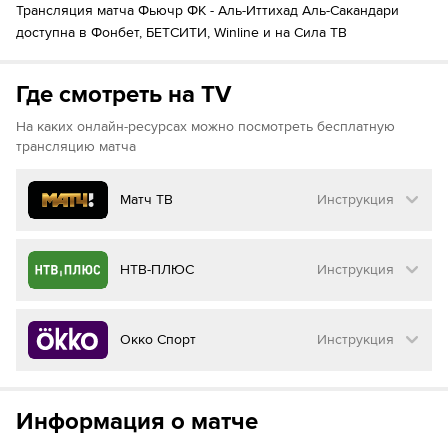
Трансляция матча Фьючр ФК - Аль-Иттихад Аль-Сакандари
доступна в Фонбет, БЕТСИТИ, Winline и на Сила ТВ
Где смотреть на TV
На каких онлайн-ресурсах можно посмотреть бесплатную
трансляцию матча
Матч ТВ
Инструкция
Как смотреть бесплатно трансляцию матча
НТВ-ПЛЮС
Инструкция
на
Матч ТВ
Инструкция
:
Как смотреть бесплатно трансляцию матча
Окко Спорт
Инструкция
на
НТВ ПЛЮС
Перейдите на сайт МАТЧ ТВ
Инструкция
:
Нажмите на кнопку
«Оформить подписку»
Как смотреть бесплатно трансляцию матча
Информация о матче
на
Окко ТВ
Перейдите на сайт НТВ ПЛЮС
Далее нажмите на
«Создать учетную запись в