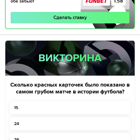
1.58
обе забьют
Сделать ставку
ВИКТОРИНА
ВИКТОРИНА
Сколько красных карточек было показано в
самом грубом матче в истории футбола?
15
24
36