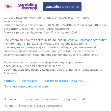
Сетевое издание «Матч-центр odds.ru» (адрес в сети Интернет -
www.odds.ru)
Свидетельство о регистрации: ЭЛ № ФС 77-74102 от 29 октября 2018 года.
Учредитель Издания: Погосян Арам Ашотович
Главный редактор Издания: Арам Погосян, aram@brl.ru
Все материалы сайта доступны по лицензии
Creative Commons Attribution
4.0 International
. Вы должны указать имя автора (создателя)
произведения (материала) и стороны атрибуции, уведомление об
авторских правах, название лицензии, уведомление об оговорке и
ссылку на материал, если они предоставлены вместе с материалом.
Издание может содержать информационную продукцию,
предназначенную для лиц старше 18 лет.
Copyright
2026
Все права защищены. Odds.ru. Данные предоставлены
Sportradar.
Контакты
Карта сайта
Правила пользования сайтом
Политика конфиденциальности
О продукте
Редакционные правила
Доступность сайта
Авторы
Пользовательское соглашение