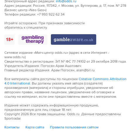
Электронный адрес редакции:
info@odds.ru
Адрес редакции: Россия, 117342, г. Москва, ул. Бутлерова, д. 17, пом. № 278
(Бизнес центр «Neo Geo»)
Телефон редакции: +7 993 922 62 34
Играйте осторожно. При признаках зависимости
обратитесь к специалисту.
Сетевое издание «Матч-центр odds.ru» (адрес в сети Интернет -
www.odds.ru)
Свидетельство о регистрации: ЭЛ № ФС 77-74102 от 29 октября 2018 года.
Учредитель Издания: Погосян Арам Ашотович
Главный редактор Издания: Арам Погосян, aram@brl.ru
Все материалы сайта доступны по лицензии
Creative Commons Attribution
4.0 International
. Вы должны указать имя автора (создателя)
произведения (материала) и стороны атрибуции, уведомление об
авторских правах, название лицензии, уведомление об оговорке и
ссылку на материал, если они предоставлены вместе с материалом.
Издание может содержать информационную продукцию,
предназначенную для лиц старше 18 лет.
Copyright
2026
Все права защищены. Odds.ru. Данные предоставлены
Sportradar.
Контакты
Карта сайта
Правила пользования сайтом