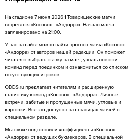
51´
Игрок "Андорра" Икер Альварес получает жёлтую
карточку
На стадионе 7 июня 2026 1 Товарищеские матчи
52´
Замена "Косово": Фисник Аслани ↔ Valmir Matoshi
встретятся «Косово» - «Андорра». Начало матча
запланировано на 21:00.
52´
Замена "Косово": Leon Avdullahu ↔ Весел Демаку
У нас на сайте можно найти прогноз матча «Косово» -
53´
ГОЛ!
«Андорра» от авторов нашей редакции. Он поможет
53´
Игрок "Косово" Альбион Рахмани забивает гол!
читателю выбрать ставку на матч, узнать новости
команд перед поединком и ознакомиться со списком
56´
Замена "Андорра": Eric Izquierdo ↔ Hugo Ferreira
отсутствующих игроков.
56´
Замена "Андорра": Алекс Мартинес ↔ Aron Rodrigo
ODDS.ru предлагает читателям и расширенную
статистику команд «Косово» - «Андорра». Личные
57´
Замена "Андорра": Жерар Сола ↔ Гильом Лопес
встречи, забитые и пропущенные мячи, угловые и
карточки. Все это доступно на страницах матчей в
63´
Игрок "Андорра" Hugo Ferreira получает жёлтую
специальном разделе.
карточку
Мы также подготовили коэффициенты «Косово» -
65´
Замена "Косово": Baton Zabergja ↔ Бетим Фазлии
«Андорра» от ведущих букмекеров. В специальной