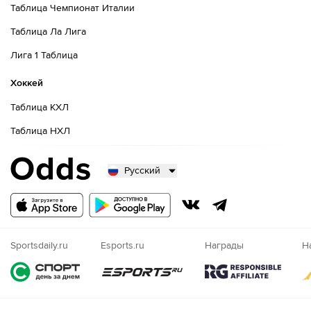
Таблица Чемпионат Италии
Таблица Ла Лига
Лига 1 Таблица
Хоккей
Таблица КХЛ
Таблица НХЛ
Русский
Русский
Казахский
Nigeria
Sportsdaily.ru
Esports.ru
Награды
Н