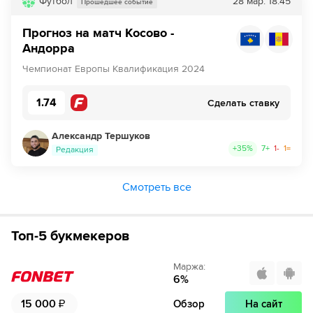
Футбол
28 мар.
18:45
Прошедшее событие
Прогноз на матч Косово -
Андорра
Чемпионат Европы Квалификация 2024
1.74
Сделать ставку
Александр Тершуков
+
35
%
7
+
1
-
1
=
Редакция
Смотреть все
Топ-5 букмекеров
Маржа
:
6
%
15 000
₽
Обзор
На сайт