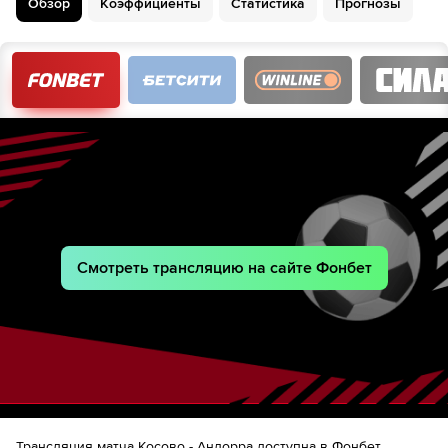
Обзор
Коэффициенты
Статистика
44´
От Ремолинс
Прогнозы
Muharrem Jashari
46´
Эрмал Красники
Lindon Emerllahu
46´
Велдин Ходжа
51´
Икер Альварес
Фисник Аслани
52´
Valmir Matoshi
Leon Avdullahu
52´
Весел Демаку
Альбион Рахмани
53´
Смотреть трансляцию на сайте Фонбет
56´
Eric Izquierdo
Hugo Ferreira
56´
Алекс Мартинес
Aron Rodrigo
57´
Жерар Сола
Гильом Лопес
63´
Hugo Ferreira
Трансляция матча Косово - Андорра доступна в Фонбет,