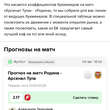
Что касается коэффициентов букмекеров на матч
81´
Замена "Родина": Артем Максименко ↔ Георгий
«Арсенал Тула» - «Родина», то мы собрали для вас линии
Юдинцев
от ведущих букмекеров. В специальной таблице можно
83´
Игрок "Арсенал Тула" Илья Азявин получает жёлтую
посмотреть их движение с момента открытия рынка, а
карточку
также посмотреть, какая из БК предлагает самый
лучший кэф на тот или иной исход.
86´
Игрок "Родина" Sebastian Arce получает жёлтую
карточку
Прогнозы на матч
Футбол
09 авг.
18:30
Прошедшее событие
Прогноз на матч Родина -
Арсенал Тула
Первая лига 2025/2026
2.17
Сделать ставку
Александр Тершуков