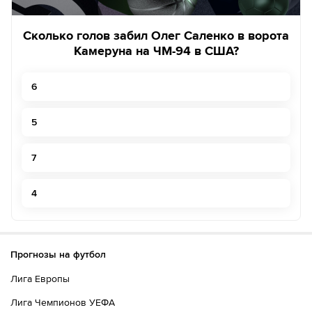
Сколько голов забил Олег Саленко в ворота
Камеруна на ЧМ-94 в США?
6
5
7
4
Прогнозы на футбол
Лига Европы
Лига Чемпионов УЕФА