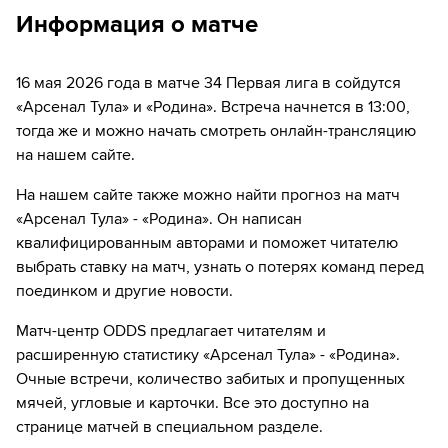
51´
дней.
Игрок "Арсенал Тула" Максим Максимов забивает
Информация о матче
гол!
61´
Замена "Родина": Андрей Егорычев ↔ Аршак Корян
16 мая 2026 года в матче 34 Первая лига в сойдутся
«Арсенал Тула» и «Родина». Встреча начнется в 13:00,
71´
Замена "Родина": Солтмурад Бакаев ↔ Sebastian
тогда же и можно начать смотреть онлайн-трансляцию
Arce
на нашем сайте.
71´
Замена "Родина": Иван Тимошенко ↔ Kerfala
На нашем сайте также можно найти прогноз на матч
Cissoko
«Арсенал Тула» - «Родина». Он написан
квалифицированным авторами и поможет читателю
71´
Замена "Арсенал Тула": Аяз Гулиев ↔ Илья Азявин
выбрать ставку на матч, узнать о потерях команд перед
77´
Замена "Арсенал Тула": Алан Цараев ↔ Маттео
поединком и другие новости.
Алинви
Матч-центр ODDS предлагает читателям и
78´
Игрок "Арсенал Тула" Даниил Пенчиков получает
расширенную статистику «Арсенал Тула» - «Родина».
жёлтую карточку
Очные встречи, количество забитых и пропущенных
мячей, угловые и карточки. Все это доступно на
81´
Замена "Родина": Илья Дятлов ↔ Артем
странице матчей в специальном разделе.
Бескибальный