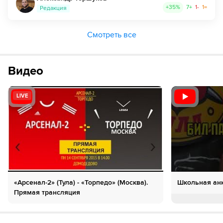
+
35
%
7
+
1
-
1
=
Редакция
Смотреть все
Видео
LIVE
«Арсенал-2» (Тула) - «Торпедо» (Москва).
Школьная анк
Прямая трансляция