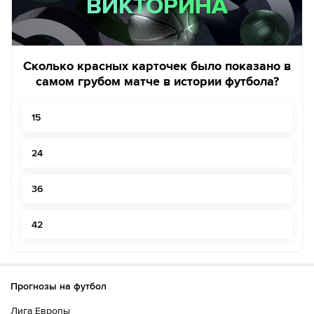
ВИКТОРИНА
ВИКТОРИНА
Сколько красных карточек было показано в
самом грубом матче в истории футбола?
15
24
36
42
Прогнозы на футбол
Лига Европы