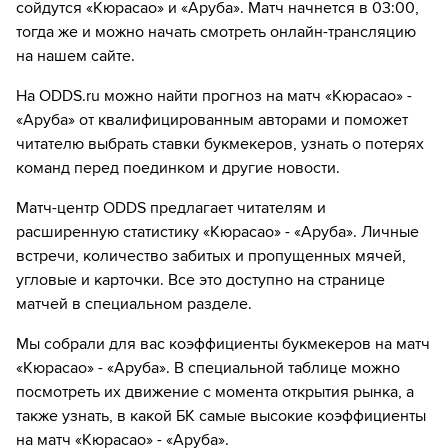
Перейдите на сайт ОККО ТВ
Далее нажмите на
«Создать учетную запись в
сойдутся «Кюрасао» и «Аруба». Матч начнется в 03:00,
НТВ ПЛЮС»
Выберите тариф за 1₽ и нажмите
«Оформить
тогда же и можно начать смотреть онлайн-трансляцию
Нажмите на кнопку
«Оформить подписку»
подписку»
на нашем сайте.
Введите вашу электронную почту
Далее нажмите на
«Создать учетную запись в
Введите данные карты и с нее спишется 1₽
На ODDS.ru можно найти прогноз на матч «Кюрасао» -
ОККО ТВ»
Выберите тариф за 1₽ и нажмите
«Оформить
«Аруба» от квалифицированным авторами и поможет
подписку»
Введите вашу электронную почту
Наслаждаемся трансляциями любимых
читателю выбрать ставки букмекеров, узнать о потерях
Введите данные карты и с нее спишется 1₽
матчей в HD качестве в течение 7-и дней всего
команд перед поединком и другие новости.
Выберите тариф за 1₽ и нажмите
«Оформить
за 1₽
подписку»
Матч-центр ODDS предлагает читателям и
Наслаждаемся трансляциями любимых
Если качество предоставляемых услуг МАТЧ ТВ вас не устроит,
Введите данные карты и с нее спишется 1₽
матчей в HD качестве в течение 7-и дней всего
расширенную статистику «Кюрасао» - «Аруба». Личные
можете отвязать карту для последующего списания в течение 7
за 1₽
встречи, количество забитых и пропущенных мячей,
дней.
Наслаждаемся трансляциями любимых
угловые и карточки. Все это доступно на странице
Если качество предоставляемых услуг НТВ ПЛЮС вас не устроит,
матчей в HD качестве в течение 7-и дней всего
матчей в специальном разделе.
можете отвязать карту для последующего списания в течение 7
за 1₽
дней.
Мы собрали для вас коэффициенты букмекеров на матч
Если качество предоставляемых услуг ОККО ТВ вас не устроит,
«Кюрасао» - «Аруба». В специальной таблице можно
можете отвязать карту для последующего списания в течение 7
посмотреть их движение с момента открытия рынка, а
дней.
также узнать, в какой БК самые высокие коэффициенты
на матч «Кюрасао» - «Аруба».