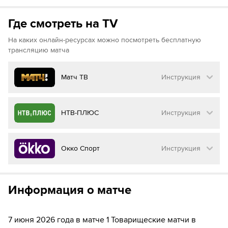
Где смотреть на TV
На каких онлайн-ресурсах можно посмотреть бесплатную
трансляцию матча
Матч ТВ
Инструкция
Как смотреть бесплатно трансляцию матча
НТВ-ПЛЮС
Инструкция
на
Матч ТВ
Инструкция
:
Как смотреть бесплатно трансляцию матча
Окко Спорт
Инструкция
на
НТВ ПЛЮС
Перейдите на сайт МАТЧ ТВ
Инструкция
:
Нажмите на кнопку
«Оформить подписку»
Как смотреть бесплатно трансляцию матча
Информация о матче
на
Окко ТВ
Перейдите на сайт НТВ ПЛЮС
Далее нажмите на
«Создать учетную запись в
МАТЧ ТВ»
Инструкция
:
Нажмите на кнопку
«Оформить подписку»
7 июня 2026 года в матче 1 Товарищеские матчи в
Введите вашу электронную почту