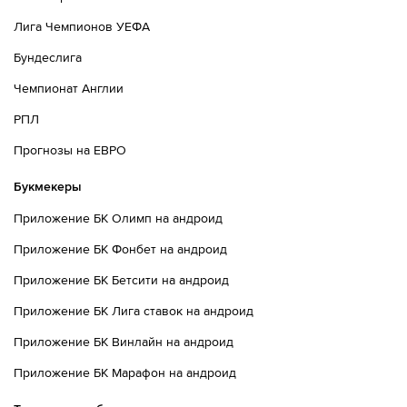
Лига Чемпионов УЕФА
Бундеслига
Чемпионат Англии
РПЛ
Прогнозы на ЕВРО
Букмекеры
Приложение БК Олимп на андроид
Приложение БК Фонбет на андроид
Приложение БК Бетсити на андроид
Приложение БК Лига ставок на андроид
Приложение БК Винлайн на андроид
Приложение БК Марафон на андроид