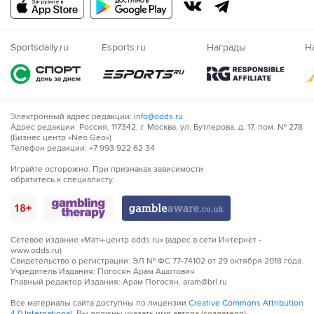
Русский
Казахский
Nigeria
Sportsdaily.ru
Esports.ru
Награды
Н
Электронный адрес редакции:
info@odds.ru
Адрес редакции: Россия, 117342, г. Москва, ул. Бутлерова, д. 17, пом. № 278
(Бизнес центр «Neo Geo»)
Телефон редакции: +7 993 922 62 34
Играйте осторожно. При признаках зависимости
обратитесь к специалисту.
Сетевое издание «Матч-центр odds.ru» (адрес в сети Интернет -
www.odds.ru)
Свидетельство о регистрации: ЭЛ № ФС 77-74102 от 29 октября 2018 года.
Учредитель Издания: Погосян Арам Ашотович
Главный редактор Издания: Арам Погосян, aram@brl.ru
Все материалы сайта доступны по лицензии
Creative Commons Attribution
4.0 International
. Вы должны указать имя автора (создателя)