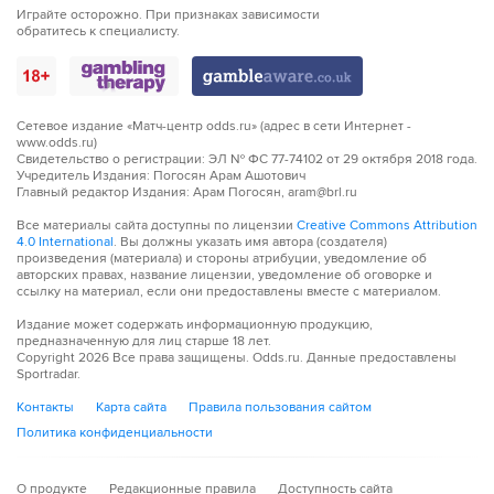
Играйте осторожно. При признаках зависимости
80´
Удар от ворот произведет Парма
обратитесь к специалисту.
80´
Рома совершает вбрасывание на своей половине поля
81´
Neil El Aynaoui наказан за толчок Понтус Альмквист
Сетевое издание «Матч-центр odds.ru» (адрес в сети Интернет -
www.odds.ru)
Свидетельство о регистрации: ЭЛ № ФС 77-74102 от 29 октября 2018 года.
81´
Судья сигнализирует, что Матео Пеллегрино из
Учредитель Издания: Погосян Арам Ашотович
команды Парма поставил подножку. Пострадал
Главный редактор Издания: Арам Погосян, aram@brl.ru
Даниэле Гиларди
Все материалы сайта доступны по лицензии
Creative Commons Attribution
4.0 International
. Вы должны указать имя автора (создателя)
82´
Судья свистит. Мандела Кейта атаковал сзади
произведения (материала) и стороны атрибуции, уведомление об
авторских правах, название лицензии, уведомление об оговорке и
соперника. Это Пауло Дибала заработал своей команде
ссылку на материал, если они предоставлены вместе с материалом.
штрафной
Издание может содержать информационную продукцию,
предназначенную для лиц старше 18 лет.
82´
Шанс! Дониэлл Мален из команды Рома пробил
Copyright
2026
Все права защищены. Odds.ru. Данные предоставлены
головой, но мимо
Sportradar.
Контакты
Карта сайта
Правила пользования сайтом
83´
Удар от ворот произведет Парма
Политика конфиденциальности
84´
Пауло Дибала навешивает с правого углового, но
неудачно - мяч уходит за предел поля.
О продукте
Редакционные правила
Доступность сайта