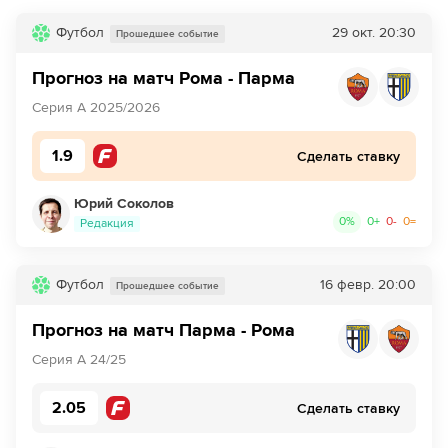
противника
Футбол
29 окт.
20:30
Прошедшее событие
40´
Парма совершает вбрасывание на половине поля
Прогноз на матч Рома - Парма
противника
Серия А 2025/2026
42´
Габриэль Стрефецца навешивает с левого углового, но
неудачно - мяч уходит за предел поля.
1.9
Сделать ставку
43´
Парма совершает вбрасывание на половине поля
противника
Юрий Соколов
0
%
0
+
0
-
0
=
Редакция
43´
Рома совершает вбрасывание на своей половине поля
Футбол
16 февр.
20:00
Прошедшее событие
44´
Рома совершает вбрасывание на половине поля
противника
Прогноз на матч Парма - Рома
44´
Парма совершает вбрасывание на своей половине
Серия А 24/25
поля
2.05
Сделать ставку
45´
Ханс Николусси-Кавилья не смог попасть в створ
ударом издали