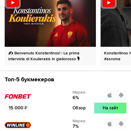
49´
Парма совершает вбрасывание на своей половине
поля
50´
Парма совершает вбрасывание на половине поля
противника
51´
Хорошую попытку сделал Дониэлл Мален. Удар в
створ, но вратарь начеку
✍️ Benvenuto Konstantinos! | La prima
Konstantinos h
intervista di Koulierakis in giallorosso 🎙️
#asroma
52´
Безумный фол. Ханс Николусси-Кавилья грубо играет
против соперника. Пострадал Матиас Суле
Топ-5 букмекеров
53´
Тактическая замена. Марио Эрмосо уходит с поля и
его заменяет Даниэле Гиларди
Маржа
:
6
%
55´
Эмануэле Валери из команды Парма подал угловой
справа.
15 000
₽
Обзор
На сайт
56´
Мариано Тройло из команды Парма в офсайде
Маржа
:
7
%