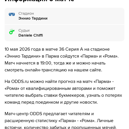
9´
Дониэлл Мален из команды Рома в офсайде
Стадион
Эннио Тардини
11´
Рома совершает вбрасывание на своей половине поля
Судьи
Daniele Chiffi
12´
Рома совершает вбрасывание на своей половине поля
10 мая 2026 года в матче 36 Серия А на стадионе
12´
Nesta Elphege нанес удар, но тот был заблокирован.
«Эннио Тардини» в Парма сойдутся «Парма» и «Рома».
Матч начнется в 19:00, тогда же и можно начать
13´
Габриэль Стрефецца оказался в свободной зоне с
мячом но, нанес неточный удар. Мог бы и получше
смотреть онлайн-трансляцию на нашем сайте.
сыграть.
На ODDS.ru можно найти прогноз на матч «Парма» -
13´
Удар от ворот произведет Рома
«Рома» от квалифицированным авторами и поможет
читателю выбрать ставки букмекеров, узнать о потерях
14´
Судья сигнализирует, что Габриэль Стрефецца из
команд перед поединком и другие новости.
команды Парма поставил подножку. Пострадал Куадио
Коне
Матч-центр ODDS предлагает читателям и
расширенную статистику «Парма» - «Рома». Личные
15´
Рома совершает вбрасывание на половине поля
противника
встречи, количество забитых и пропущенных мячей,