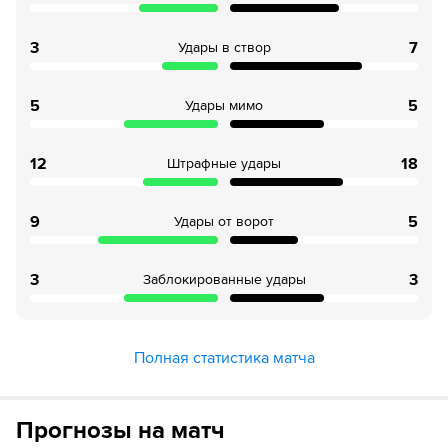
соперника. Это Габриэль Стрефецца заработал своей
команде штрафной
3
7
Удары в створ
36´
Эмануэле Валери из команды Парма в офсайде
5
5
Удары мимо
37´
Ханс Николусси-Кавилья нанес удар, но тот был
заблокирован.
12
18
Штрафные удары
37´
Судья сигнализирует, что Ханс Николусси-Кавилья из
команды Парма поставил подножку. Пострадал Куадио
Коне
9
5
Удары от ворот
37´
Хорошую попытку сделал Габриэль Стрефецца. Удар в
створ, но вратарь начеку
3
3
Заблокированные удары
38´
Куадио Коне из команды Рома заходит слишком далеко,
он валит Ханс Николусси-Кавилья.
Полная статистика матча
39´
Рома совершает вбрасывание на половине поля
противника
Прогнозы на матч
39´
Парма совершает вбрасывание на половине поля