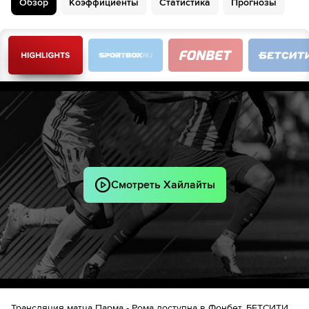
Обзор
Коэффициенты
Статистика
Прогнозы
58´
Матиас Суле
Никколо Пизилли
58´
Брайан Кристанте
Neil El Aynaoui
Мариано Тройло
65´
Эмануэле Валери
74´
Франко Карбони
74´
Зеки Челик
Девайн Ренш
Энрико дель Прато
74´
Sascha Britschgi
75´
Куадио Коне
Смотреть Хайлайты
Lorenzo Venturino
Sascha Britschgi
76´
Ханс Николусси-Кавилья
79´
Науэль Эстевес
Nesta Elphege
79´
Понтус Альмквист
(
Науэль Эстевес
)
Мандела Кейта
87´
Трансляция матча Парма - Рома доступна в Фонбет, БЕТСИТИ,