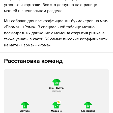
угловые и карточки. Все это доступно на странице
16´
Парма совершает вбрасывание на своей половине
матчей в специальном разделе.
поля
Мы собрали для вас коэффициенты букмекеров на матч
18´
Игрок из команды Парма делает длинное вбрасывание
«Парма» - «Рома». В специальной таблице можно
в штрафную площадку соперника
посмотреть их движение с момента открытия рынка, а
также узнать, в какой БК самые высокие коэффициенты
20´
ПРОВЕРКА ВАР ЗАКОНЧЕНА - После проверки VAR
на матч «Парма» - «Рома».
не было предпринято никаких дальнейших
действий.
Расстановка команд
20´
Рома совершает вбрасывание на половине поля
противника
21´
Матиас Суле нанес удар, но тот был заблокирован.
31
21´
Удар от ворот произведет Парма
Сион Сузуки
Вратарь
22´
ГОЛ!
22´
Г О О О О Л - Дониэлл Мален из команды Рома
5
37
39
правой ногой наносит удар из-за пределов
Лаутаро
Мариано
Алессандро