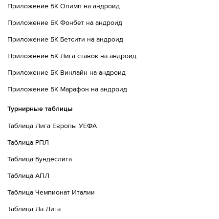
Приложение БК Олимп на андроид
угловой слева.
Приложение БК Фонбет на андроид
73´
Хорошую попытку сделал Дониэлл Мален. Удар в
створ, но вратарь начеку
Приложение БК Бетсити на андроид
Приложение БК Лига ставок на андроид
73´
Никколо Пизилли наносит неточный удар по воротам,
мяч в метрах проходит от штанги
Приложение БК Винлайн на андроид
Приложение БК Марафон на андроид
74´
Тактическая замена. Эмануэле Валери уходит с
поля и его заменяет Франко Карбони
Турнирные таблицы
74´
Тактическая замена. Энрико дель Прато уходит с
Таблица Лига Европы УЕФА
поля и его заменяет Sascha Britschgi
Таблица РПЛ
74´
Тактическая замена. Зеки Челик уходит с поля и его
Таблица Бундеслига
заменяет Девайн Ренш
Таблица АПЛ
75´
Тактическая замена. Куадио Коне уходит с поля и
его заменяет Lorenzo Venturino
Таблица Чемпионат Италии
Таблица Ла Лига
75´
Удар от ворот произведет Парма