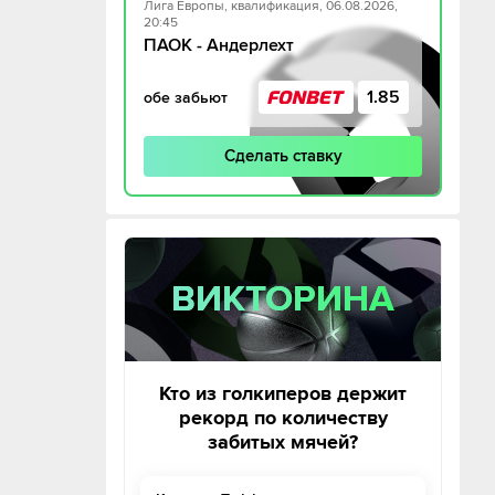
Лига Европы, квалификация, 06.08.2026,
20:45
ПАОК - Андерлехт
1.85
обе забьют
Сделать ставку
ВИКТОРИНА
ВИКТОРИНА
Кто из голкиперов держит
рекорд по количеству
забитых мячей?