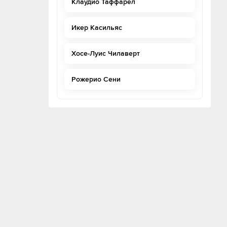
Клаудио Таффарел
Икер Касильяс
Хосе-Луис Чилаверт
Рожерио Сени
Хоккей
Таблица КХЛ
Таблица НХЛ