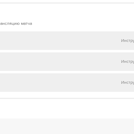
рансляцию матча
Инстр
 на
Матч ТВ
Инстр
 на
НТВ ПЛЮС
Инстр
 на
Окко ТВ
 МАТЧ ТВ»
в НТВ ПЛЮС»
дписку»