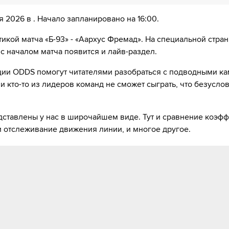
я 2026 в . Начало запланировано на 16:00.
 ОККО ТВ»
дписку»
HD качестве в течение 7-и дней всего за 1₽
икой матча «Б-93» - «Аархус Фремад». На специальной стра
с началом матча появится и лайв-раздел.
ожете отвязать карту для последующего списания в течение 7 дней.
дписку»
HD качестве в течение 7-и дней всего за 1₽
акции ODDS помогут читателями разобраться с подводными к
и кто-то из лидеров команд не сможет сыграть, что безусло
 можете отвязать карту для последующего списания в течение 7 дней.
HD качестве в течение 7-и дней всего за 1₽
дставлены у нас в широчайшем виде. Тут и сравнение коэф
ожете отвязать карту для последующего списания в течение 7 дней.
и отслеживание движения линии, и многое другое.