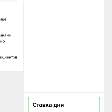
нице
амнями
вно
фициентов
Ставка дня