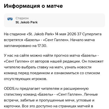
51´
ГОЛ!
дней.
Информация о матче
51´
Игрок "Сент Галлен" Алиу Бальде забивает гол!
Стадион
57´
Замена "Базель": Giacomo Koloto ↔ Альбиан Айети
St. Jakob Park
57´
Замена "Базель": Джердан Шакири ↔ Коба
На стадионе «St. Jakob Park» 14 мая 2026 37 Суперлига
Коиндреди
встретятся «Базель» - «Сент Галлен». Начало матча
запланировано на 17:30.
59´
Игрок "Базель" Доминик Шмид получает жёлтую
карточку
У нас на сайте можно найти прогноз матча «Базель» -
«Сент Галлен» от авторов нашей редакции. Он поможет
61´
Замена "Сент Галлен": Alessandro Vogt ↔ Diego
читателю выбрать ставку на матч, узнать новости
Besio
команд перед поединком и ознакомиться со списком
67´
Замена "Базель": Лео Лерой ↔ Ибраим Сала
отсутствующих игроков.
ODDS.ru предлагает читателям и расширенную
75´
Замена "Сент Галлен": Лукас Гортлер ↔ Бетим
Фазлии
статистику команд «Базель» - «Сент Галлен». Личные
встречи, забитые и пропущенные мячи, угловые и
78´
ГОЛ!
карточки. Все это доступно на страницах матчей в