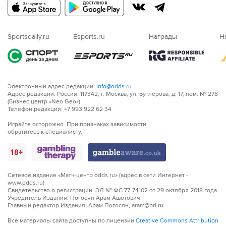
Русский
Казахский
Nigeria
Sportsdaily.ru
Esports.ru
Награды
Н
Электронный адрес редакции:
info@odds.ru
Адрес редакции: Россия, 117342, г. Москва, ул. Бутлерова, д. 17, пом. № 278
(Бизнес центр «Neo Geo»)
Телефон редакции: +7 993 922 62 34
Играйте осторожно. При признаках зависимости
обратитесь к специалисту.
Сетевое издание «Матч-центр odds.ru» (адрес в сети Интернет -
www.odds.ru)
Свидетельство о регистрации: ЭЛ № ФС 77-74102 от 29 октября 2018 года.
Учредитель Издания: Погосян Арам Ашотович
Главный редактор Издания: Арам Погосян, aram@brl.ru
Все материалы сайта доступны по лицензии
Creative Commons Attribution