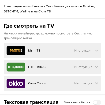
Жюльен Дюранвиль
81´
Agon Rexhaj
Трансляция матча Базель - Сент Галлен доступна в Фонбет,
БЕТСИТИ, Winline и на Сила ТВ
84´
Corsin Konietzke
Nevio Scherrer
84´
Карло Бухалфа
Где смотреть на TV
Жорди Кинтилья
На каких онлайн-ресурсах можно посмотреть бесплатную
87´
Бетим Фазлии
трансляцию матча
(
Коба Коиндреди
)
Николя Вуйо
88´
89´
Nevio Scherrer
Матч ТВ
Инструкция
90´+4
Чима Окороджи
Как смотреть бесплатно трансляцию матча
НТВ-ПЛЮС
Инструкция
на
Матч ТВ
Инструкция
:
Как смотреть бесплатно трансляцию матча
Окко Спорт
Инструкция
на
НТВ ПЛЮС
Перейдите на сайт МАТЧ ТВ
Инструкция
:
Нажмите на кнопку
«Оформить подписку»
Как смотреть бесплатно трансляцию матча
Текстовая трансляция
Главные события
на
Окко ТВ
Перейдите на сайт НТВ ПЛЮС