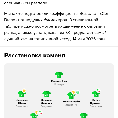
специальном разделе.
78´
Игрок "Сент Галлен" Карло Бухалфа забивает гол!
Мы также подготовили коэффициенты «Базель» - «Сент
81´
Замена "Базель": Кейго Цунэмото ↔ Кевин Рюгг
Галлен» от ведущих букмекеров. В специальной
таблице можно посмотреть их движение с открытия
81´
Замена "Базель": Жюльен Дюранвиль ↔ Agon
Rexhaj
рынка, а также узнать, какая из БК предлагает самый
лучший кэф на тот или иной исход. 14 мая 2026 года.
84´
Замена "Сент Галлен": Corsin Konietzke ↔ Nevio
Scherrer
Расстановка команд
84´
Замена "Сент Галлен": Карло Бухалфа ↔ Жорди
Кинтилья
87´
Игрок "Сент Галлен" Бетим Фазлии получает
1
жёлтую карточку
Марвин Хиц
Вратарь
88´
ГОЛ!
31
24
6
3
Доминик
Флавиус
Кейго
88´
Игрок "Базель" Николя Вуйо забивает гол!
Николя Вуйо
Шмид
Данилюк
Цунэмото
Защитник
Защитник
Защитник
Защитник
89´
ГОЛ!
22
5