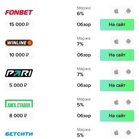
59´
Тактическая замена. Даниэль Свенссон уходит с
поля и его заменяет Максимилиан Байер
Маржа
:
6
%
59´
Боруссия Д совершает вбрасывание на половине поля
15 000
₽
Обзор
На сайт
противника
Маржа
:
59´
Фабиу Силва из команды Боруссия Д в офсайде
7
%
61´
10 000
Хорошую попытку сделал Патрик Шик. Удар в створ, но
₽
Обзор
На сайт
вратарь начеку
Маржа
:
61´
Алеш Гарсия навешивает с левого углового, но
7
%
неудачно - мяч уходит за предел поля.
5 000
₽
Обзор
На сайт
61´
Байер совершает вбрасывание на половине поля
противника
Маржа
:
5
%
63´
Судья сигнализирует, что Максимилиан Байер из
8 000
₽
Обзор
На сайт
команды Боруссия Д поставил подножку. Пострадал
Ибрагим Маза
Маржа
:
5
%
63´
Желтую карточку получает Максимилиан Байер