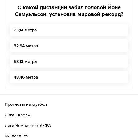
69´
Байер совершает вбрасывание на половине поля
С какой дистанции забил головой Йоне
противника
Самуэльсон, установив мировой рекорд?
70´
Натан Телла из команды Байер в офсайде
23,14 метра
72´
Эдмонд Тапсоба наказан за толчок Samuele Inacio
32,94 метра
73´
Судья сигнализирует, что Нико Шлоттербек из команды
Боруссия Д поставил подножку. Пострадал Патрик Шик
58,13 метра
74´
Тактическая замена. Натан Телла уходит с поля и
его заменяет Эрнест Поку
48,46 метра
74´
Тактическая замена. Montrell Culbreath уходит с
поля и его заменяет Лукас Васкес
Прогнозы на футбол
74´
Удар от ворот произведет Боруссия Д
Лига Европы
76´
Тактическая замена. Юлиан Рюэрсон уходит с поля
и его заменяет Almugera Kabar
Лига Чемпионов УЕФА
Бундеслига
76´
Тактическая замена. Джоб Беллингем уходит с поля