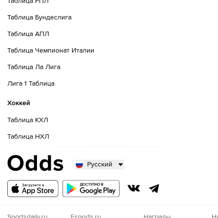
Таблица РПЛ
87´
Патрик Шик нанес удар головой, но Грегор Кобель
Таблица Бундеслига
спокойно отбил мяч.
Таблица АПЛ
89´
Эрнест Поку нанес удар, но тот был заблокирован.
Таблица Чемпионат Италии
90´
Боруссия Д совершает вбрасывание на половине поля
Таблица Ла Лига
противника
Лига 1 Таблица
90´+2
Тактическая замена. Ибрагим Маза уходит с поля
Хоккей
и его заменяет Малик Тиллман
Таблица КХЛ
90´+3
Юлиан Брандт из команды Боруссия Д нанес удар,
который прошелся чуть мимо штанги. Опасно!
Таблица НХЛ
90´+3
Удар от ворот произведет Байер
Русский
90´+3
Боруссия Д совершает вбрасывание на своей
Русский
половине поля
Казахский
90´+4
Юлиан Брандт навешивает с левого углового, но
Nigeria
Sportsdaily.ru
неудачно - мяч уходит за предел поля.
Esports.ru
Награды
Н