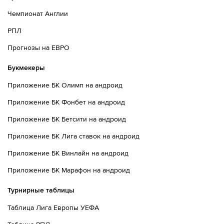
и его заменяет Салих Озчан
Чемпионат Англии
РПЛ
76´
Байер совершает вбрасывание на половине поля
противника
Прогнозы на ЕВРО
77´
Байер совершает вбрасывание на половине поля
Букмекеры
противника
Приложение БК Олимп на андроид
81´
Рами Бенсебайни не смог попасть в створ ударом
издали
Приложение БК Фонбет на андроид
Приложение БК Бетсити на андроид
81´
Удар от ворот произведет Байер
Приложение БК Лига ставок на андроид
83´
ПЕРЕКЛАДИНА! Удар нанес Серу Гирасси и попал в
Приложение БК Винлайн на андроид
перекладину!
Приложение БК Марафон на андроид
86´
Байер совершает вбрасывание на половине поля
противника
Турнирные таблицы
Таблица Лига Европы УЕФА
87´
Алекс Гримальдо из команды Байер подал угловой
справа.