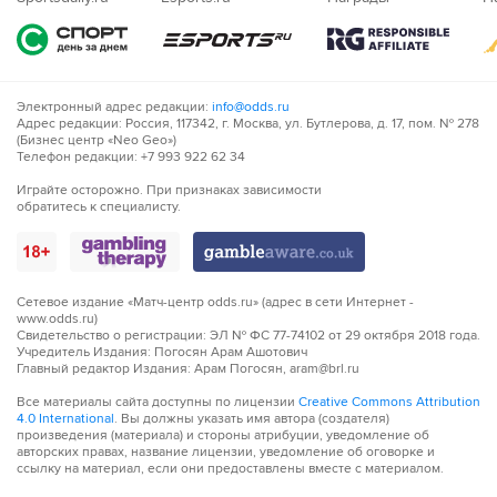
Вот и все! Рефери свистит финальный свисток
Электронный адрес редакции:
info@odds.ru
Адрес редакции: Россия, 117342, г. Москва, ул. Бутлерова, д. 17, пом. № 278
(Бизнес центр «Neo Geo»)
Телефон редакции: +7 993 922 62 34
Играйте осторожно. При признаках зависимости
обратитесь к специалисту.
Сетевое издание «Матч-центр odds.ru» (адрес в сети Интернет -
www.odds.ru)
Свидетельство о регистрации: ЭЛ № ФС 77-74102 от 29 октября 2018 года.
Учредитель Издания: Погосян Арам Ашотович
Главный редактор Издания: Арам Погосян, aram@brl.ru
Все материалы сайта доступны по лицензии
Creative Commons Attribution
4.0 International
. Вы должны указать имя автора (создателя)
произведения (материала) и стороны атрибуции, уведомление об
авторских правах, название лицензии, уведомление об оговорке и
ссылку на материал, если они предоставлены вместе с материалом.