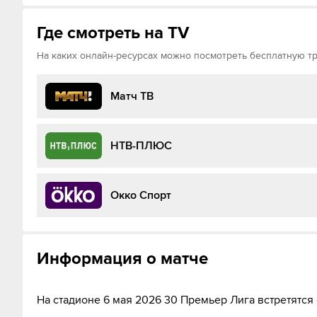
Где смотреть на TV
На каких онлайн-ресурсах можно посмотреть бесплатную т
Матч ТВ
Как смотреть бесплатно трансляцию матча
НТВ-ПЛЮС
Инструкция
:
Как смотреть бесплатно трансляцию матча
Перейдите на сайт МАТЧ ТВ
Окко Спорт
Инструкция
:
Нажмите на кнопку
«Оформить подписку»
Как смотреть бесплатно трансляцию матча
Перейдите на сайт НТВ ПЛЮС
Далее нажмите на
«Создать учетную запись в
Информация о матче
Инструкция
:
Нажмите на кнопку
«Оформить подписку»
Введите вашу электронную почту
Перейдите на сайт ОККО ТВ
Далее нажмите на
«Создать учетную запись 
Выберите тариф за 1₽ и нажмите
«Оформить по
На стадионе 6 мая 2026 30 Премьер Лига встретятся 