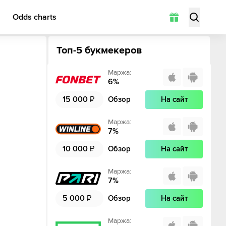
Odds charts
Топ-5 букмекеров
Маржа
:
6
%
15 000
₽
Обзор
На сайт
Маржа
:
7
%
10 000
₽
Обзор
На сайт
Маржа
:
7
%
5 000
₽
Обзор
На сайт
Маржа
: