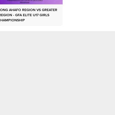
RONG AHAFO REGION VS GREATER
EGION - GFA ELITE U17 GIRLS
CHAMPIONSHIP